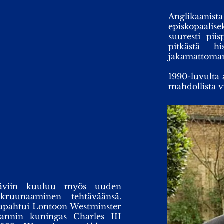
Anglikaani
episkopaalis
suuresti pii
pitkästä his
jakamattoman 
1990-luvulta a
mahdollista vi
htäviin kuuluu myös uuden
kruunaaminen tehtäväänsä.
 tapahtui Lontoon Westminster
annin kuningas Charles III