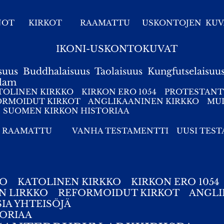
NOT
KIRKOT
RAAMATTU
USKONTOJEN KUV
IKONI-USKONTOKUVAT
suus
Buddhalaisuus
Taolaisuus
Kungfutselaisuu
slam
TOLINEN KIRKKO
KIRKON ERO 1054
PROTESTANT
ORMOIDUT KIRKOT
ANGLIKAANINEN KIRKKO
MUI
SUOMEN KIRKON HISTORIAA
RAAMATTU
VANHA TESTAMENTTI
UUSI TES
KO
KATOLINEN KIRKKO
KIRKON ERO 1054
N LIRKKO
REFORMOIDUT KIRKOT
ANGLI
SIA YHTEISÖJÄ
ORIAA