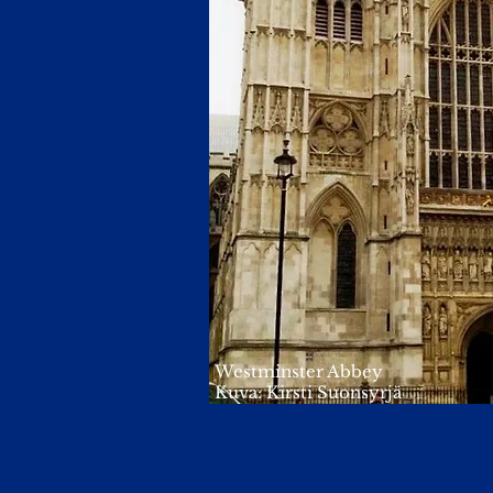
Westminster Abbey
Kuva: Kirsti Suonsyrjä