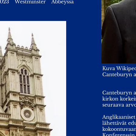
2023 Westminster Abbeyssa
Kuva Wikipe
Canteburyn a
Canteburyn a
kirkon korkei
seuraava arvo
Anglikaanise
lähettävät e
kokoontuvaan
Konferenssin