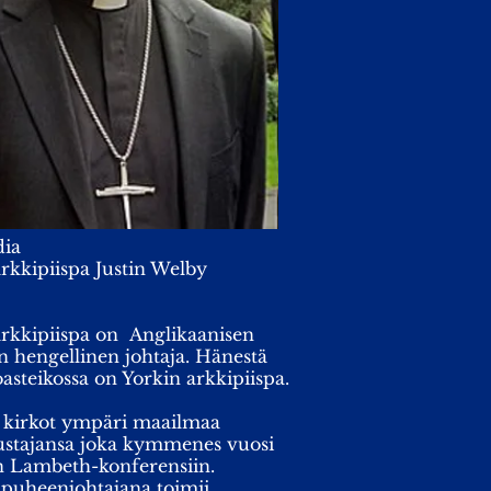
dia
rkkipiispa Justin Welby
rkkipiispa on Anglikaanisen
n hengellinen johtaja. Hänestä
asteikossa on Yorkin arkkipiispa.
t kirkot ympäri maailmaa
dustajansa joka kymmenes vuosi
 Lambeth-konferensiin.
 puheenjohtajana toimii