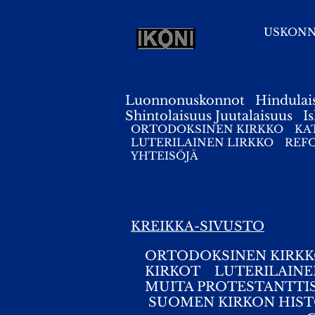
USKON
Luonnonuskonnot
Hindulai
Shintolaisuus
Juutalaisuus
I
ORTODOKSINEN KIRKKO
KA
LUTERILAINEN LIRKKO
REF
YHTEISÖJÄ
KREIKKA-SIVUSTO
ORTODOKSINEN KIRK
KIRKOT
LUTERILAINE
MUITA PROTESTANTTI
SUOMEN KIRKON HIST