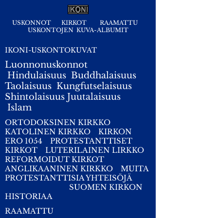
USKONNOT
KIRKOT
RAAMATTU
USKONTOJEN KUVA-ALBUMIT
IKONI-USKONTOKUVAT
Luonnonuskonnot
Hindulaisuus
Buddhalaisuus
Taolaisuus
Kungfutselaisuus
Shintolaisuus
Juutalaisuus
I
slam
ORTODOKSINEN KIRKKO
KATOLINEN KIRKKO
KIRKON
ERO 1054
PROTESTANTTISET
KIRKOT
LUTERILAINEN LIRKKO
REFORMOIDUT KIRKOT
ANGLIKAANINEN KIRKKO
MUITA
PROTESTANTTISIA YHTEISÖJÄ
SUOMEN KIRKON
HISTORIAA
RAAMATTU