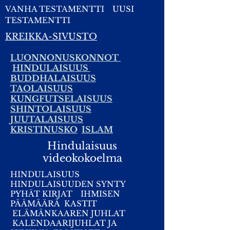
VANHA TESTAMENTTI
UUSI
TESTAMENTTI
KREIKKA-SIVUSTO
LUONNONUSKONNOT
HINDULAISUUS
BUDDHALAISUUS
TAOLAISUUS
KUNGFUTSELAISUUS
SHINTOLAISUUS
JUUTALAISUUS
KRISTINUSKO
ISLAM
Hindulaisuus
videokokoelma
HINDULAISUUS
HINDULAISUUDEN SYNTY
PYHÄT KIRJAT
IHMISEN
PÄÄMÄÄRÄ
KASTIT
ELÄMÄNKAAREN JUHLAT
KALENDAARIJUHLAT JA