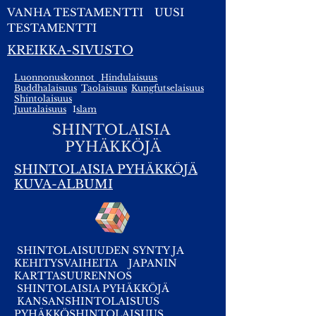
VANHA TESTAMENTTI
UUSI
TESTAMENTTI
KREIKKA-SIVUSTO
Luonnonuskonnot
Hindulaisuus
Buddhalaisuus
Taolaisuus
Kungfutselaisuus
Shintolaisuus
Juutalaisuus
I
slam
SHINTOLAISIA
PYHÄKKÖJÄ
SHINTOLAISIA PYHÄKKÖJÄ
KUVA-ALBUMI
SHINTOLAISUUDEN SYNTY JA
KEHITYSVAIHEITA
JAPANIN
KARTTASUURENNOS
SHINTOLAISIA PYHÄKKÖJÄ
KANSANSHINTOLAISUUS
PYHÄKKÖSHINTOLAISUUS