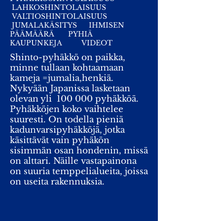
LAHKOSHINTOLAISUUS
VALTIOSHINTOLAISUUS
JUMALAKÄSITYS
IHMISEN
PÄÄMÄÄRÄ
PYHIÄ
KAUPUNKEJA
VIDEOT
Shinto-pyhäkkö on paikka,
minne tullaan kohtaamaan
kameja =jumalia,henkiä.
Nykyään Japanissa lasketaan
olevan yli 100 000 pyhäkköä.
Pyhäkköjen koko vaihtelee
suuresti. On todella pieniä
kadunvarsipyhäkköjä, jotka
käsittävät vain pyhäkön
sisimmän osan hondenin, missä
on alttari. Näille vastapainona
on suuria temppelialueita, joissa
on useita rakennuksia.