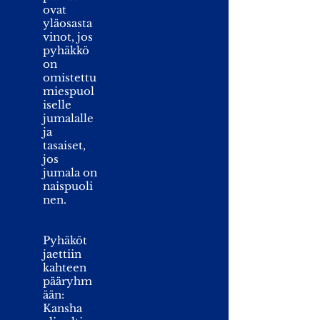
ovat
yläosasta
vinot, jos
pyhäkkö
on
omistettu
miespuol
iselle
jumalalle
ja
tasaiset,
jos
jumala on
naispuoli
nen.
Pyhäköt
jaettiin
kahteen
pääryhm
ään:
Kansha