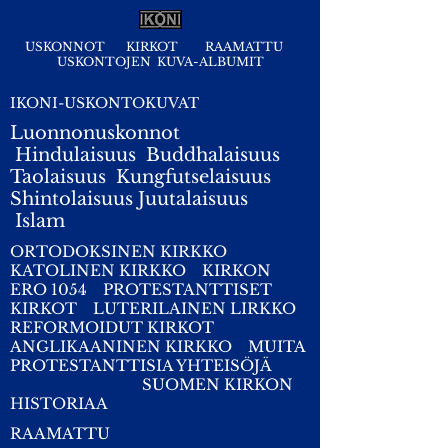
USKONNOT
KIRKOT
RAAMATTU
USKONTOJEN KUVA-ALBUMIT
IKONI-USKONTOKUVAT
Luonnonuskonnot
Hindulaisuus
Buddhalaisuus
Taolaisuus
Kungfutselaisuus
Shintolaisuus
Juutalaisuus
I
slam
ORTODOKSINEN KIRKKO
KATOLINEN KIRKKO
KIRKON
ERO 1054
PROTESTANTTISET
KIRKOT
LUTERILAINEN LIRKKO
REFORMOIDUT KIRKOT
ANGLIKAANINEN KIRKKO
MUITA
PROTESTANTTISIA YHTEISÖJÄ
SUOMEN KIRKON
HISTORIAA
RAAMATTU