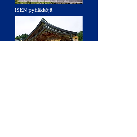
ISEN pyhäkköjä
Pyhäkkö on suosittu avioliiton
solmimispaikkana. Katosta