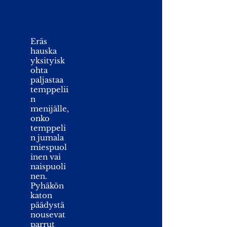
Eräs
hauska
yksityisk
ohta
paljastaa
temppelii
n
menijälle,
onko
temppeli
n jumala
miespuol
inen vai
naispuoli
nen.
Pyhäkön
katon
päädystä
nousevat
parrut