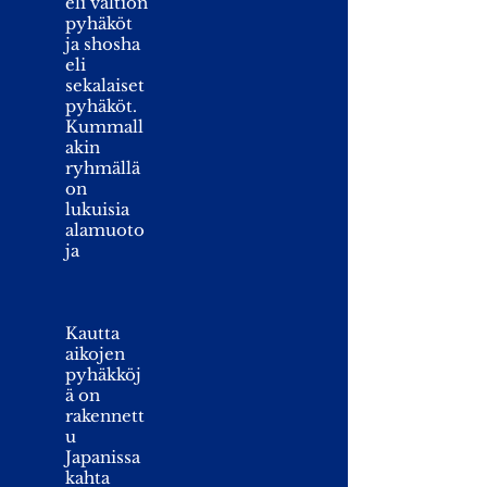
eli valtion
pyhäköt
ja shosha
eli
sekalaiset
pyhäköt.
Kummall
akin
ryhmällä
on
lukuisia
alamuoto
ja
Kautta
aikojen
pyhäkköj
ä on
rakennett
u
Japanissa
kahta