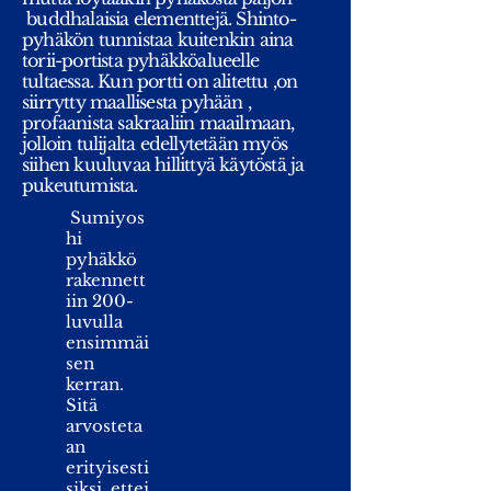
buddhalaisia elementtejä. Shinto-
pyhäkön tunnistaa kuitenkin aina
torii-portista pyhäkköalueelle
tultaessa. Kun portti on alitettu ,on
siirrytty maallisesta pyhään ,
profaanista sakraaliin maailmaan,
jolloin tulijalta edellytetään myös
siihen kuuluvaa hillittyä käytöstä ja
pukeutumista.
Sumiyos
hi
pyhäkkö
rakennett
iin 200-
luvulla
ensimmäi
sen
kerran.
Sitä
arvosteta
an
erityisesti
siksi, ettei