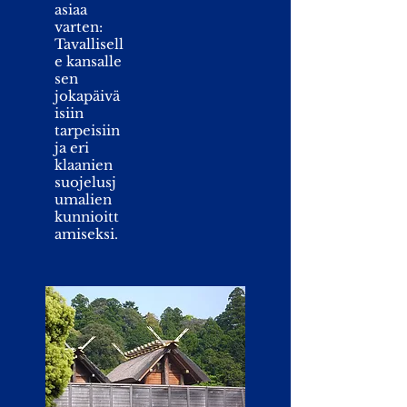
asiaa
varten:
Tavallisell
e kansalle
sen
jokapäivä
isiin
tarpeisiin
ja eri
klaanien
suojelusj
umalien
kunnioitt
amiseksi.