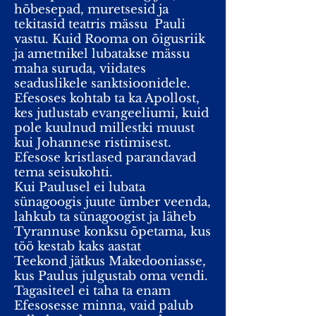
hõbesepad, muretsesid ja
tekitasid teatris mässu
Pauli
vastu. Kuid Rooma on õigusriik
ja ametnikel lubatakse mässu
maha suruda, viidates
seaduslikele sanktsioonidele.
Efesoses kohtab ta ka Apollost,
kes jutlustab evangeeliumi, kuid
pole kuulnud millestki muust
kui Johannese ristimisest.
Efesose kristlased parandavad
tema seisukohti.
Kui Paulusel ei lubata
sünagoogis juute ümber veenda,
lahkub ta sünagoogist ja läheb
Tyrannuse konksu õpetama, kus
töö kestab kaks aastat
Teekond jätkus Makedooniasse,
kus Paulus julgustab oma vendi.
Tagasiteel ei taha ta enam
Efesosesse minna, vaid palub