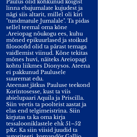
Paulus olid kohkunud kõigist
linna ebajumalate kujudest ja
nägi siis altarit, millel oli kiri
"tundmatule Jumalale". Ta pidas
sellel teemal oma kõne
.Areiopag nõukogu ees, kuhu
mõned epikuurlased ja stoikud
filosoofid olid ta pärast temaga
vaidlemist viinud. Kõne tekitas
mõnes huvi, näiteks Areiopagi
kohtu liikmes Dionysos. Ateena
ei pakkunud Paulusele
suuremat edu.
Ateenast jätkus Pauluse teekond
Korintosesse, kust ta viis
abielupaari Aquila ja Priscilla.
Siin veetis ta poolteist aastat ja
elas end telgimeistrina. Siin
kirjutas ta ka oma kirja
tessalooniklastele ehk 51–52
pKr. Ka siin viisid juudid ta
autoriteeti, komandör Gallio