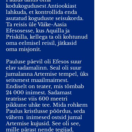
kodukogudusest Antiookiast
lahkuda, et kontrollida enda
asutatud koguduste seisukorda.
Ta reisis üle Väike-Aasia
Efesosesse, kus Aquilla ja
Priskilla, kellega ta oli kohtunud
oma eelmisel reisil, jätkasid
oma misjonit.
Pauluse päevil oli Efesos suur
elav sadamalinn. Seal oli suur
jumalanna Artemise tempel, üks
seitsmest maailmaimest.
Endiselt on teater, mis tõmbab
24 000 inimest. Sadamast
teatrisse viis 600 meetri
pikkune uhke tee. Mida rohkem
Paulus kristlusse pöördus, seda
vähem
inimesed ostsid jumal
Artemise kujusid. See oli see,
mille pärast nende tegijad,