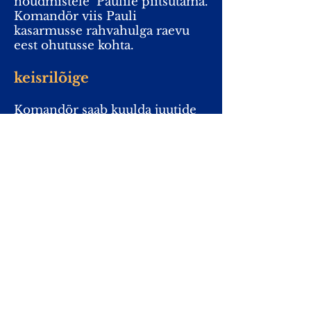
nõudmistele
Paulile piitsutama.
Komandör viis Pauli
kasarmusse rahvahulga raevu
eest ohutusse kohta.
keisrilõige
Komandör saab kuulda juutide
vandenõust Pauluse vastu ja ta
võtab Pauluse
relvastatud
sõdurite poolt umbes 100
kilomeetri kaugusel asuvasse
Kaisareasse, kus elab Rooma
kuberner Antonius Felix.
Kaisarea aeg on Pauluse jaoks
pikk vangistus.Kuberner
vahetub ja keegi ei tea tegelikult
mida Paulusega peale hakata.
Paulus kutsub oma juhtumis
Rooma keisrit, sest Rooma
kodanikuna on tal selleks õigus.