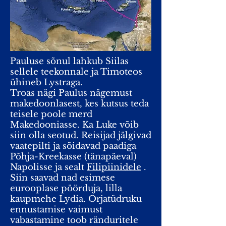
Pauluse sõnul lahkub Siilas
sellele teekonnale ja Timoteos
ühineb Lystraga.
Troas nägi Paulus nägemust
makedoonlasest, kes kutsus teda
teisele poole merd
Makedooniasse. Ka Luke võib
siin olla seotud. Reisijad jälgivad
vaatepilti ja sõidavad paadiga
Põhja-Kreekasse (tänapäeval)
Napolisse ja sealt
Filipiinidele
.
Siin saavad nad esimese
eurooplase pöörduja, lilla
kaupmehe Lydia. Orjatüdruku
ennustamise vaimust
vabastamine toob ränduritele