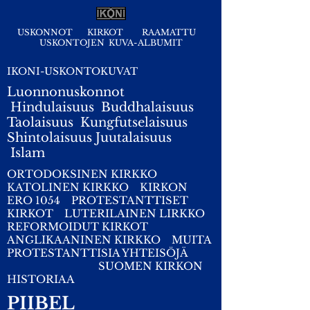
USKONNOT
KIRKOT
RAAMATTU
USKONTOJEN KUVA-ALBUMIT
IKONI-USKONTOKUVAT
Luonnonuskonnot
Hindulaisuus
Buddhalaisuus
Taolaisuus
Kungfutselaisuus
Shintolaisuus
Juutalaisuus
I
slam
ORTODOKSINEN KIRKKO
KATOLINEN KIRKKO
KIRKON
ERO 1054
PROTESTANTTISET
KIRKOT
LUTERILAINEN LIRKKO
REFORMOIDUT KIRKOT
ANGLIKAANINEN KIRKKO
MUITA
PROTESTANTTISIA YHTEISÖJÄ
SUOMEN KIRKON
HISTORIAA
PIIBEL