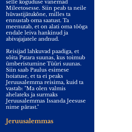
selle koguduse vanemad
Mileetosesse. Siin peab ta neile
hüvastijätukõne, milles ta
ennustab oma saatust. Ta
meenutab, et on alati oma tööga
endale leiva hankinud ja
abivajajatele andnud.
Reisijad lahkuvad paadiga, et
sõita Patara suunas, kus toimub
ümberistumine Tüüri suunas.
Siin saab Paulus esimese
hoiatuse, et ta ei peaks
Jeruusalemma reisima, kuid ta
vastab: "Ma olen valmis
ahelateks ja surmaks
Jeruusalemmas Issanda Jeesuse
nime pärast."
Jeruusalemmas