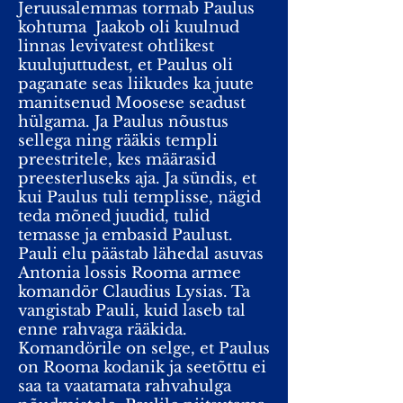
Jeruusalemmas tormab Paulus
kohtuma
Jaakob oli kuulnud
linnas levivatest ohtlikest
kuulujuttudest, et Paulus oli
paganate seas liikudes ka juute
manitsenud Moosese seadust
hülgama. Ja Paulus nõustus
sellega ning rääkis templi
preestritele, kes määrasid
preesterluseks aja. Ja sündis, et
kui Paulus tuli templisse, nägid
teda mõned juudid, tulid
temasse ja embasid Paulust.
Pauli elu päästab lähedal asuvas
Antonia lossis Rooma armee
komandör Claudius Lysias. Ta
vangistab Pauli, kuid laseb tal
enne rahvaga rääkida.
Komandörile on selge, et Paulus
on Rooma kodanik ja seetõttu ei
saa ta vaatamata rahvahulga