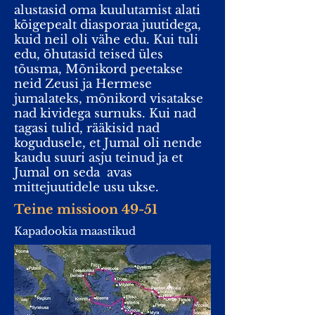
alustasid oma kuulutamist alati
kõigepealt diasporaa juutidega,
kuid neil oli vähe edu. Kui tuli
edu, õhutasid teised üles
tõusma, Mõnikord peetakse
neid Zeusi ja Hermese
jumalateks, mõnikord visatakse
nad kividega surnuks. Kui nad
tagasi tulid, rääkisid nad
kogudusele, et Jumal oli nende
kaudu suuri asju teinud ja et
Jumal on seda avas
mittejuutidele usu ukse.
Teine missioon 49-51
Kapadookia maastikud