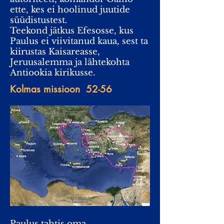
ette, kes ei hoolinud juutide
süüdistustest.
Teekond jätkus Efesosse, kus
Paulus ei viivitanud kaua, sest ta
kiirustas Kaisareasse,
Jeruusalemma ja lähtekohta
Antiookia kirikusse.
Kolmas missioon 52-56
Paulus tahtis oma