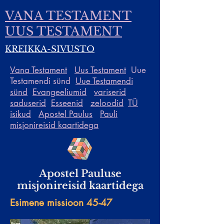
VANA TESTAMENT
UUS TESTAMENT
KREIKKA-SIVUSTO
Vana Testament
Uus Testament
Uue
Testamendi sünd
Uue Testamendi
sünd
Evangeeliumid
variserid
saduserid
Esseenid
zeloodid
TÜ
isikud
Apostel Paulus
Pauli
misjonireisid kaartidega
Apostel Pauluse
misjonireisid kaartidega
Esimene missioon 45-47