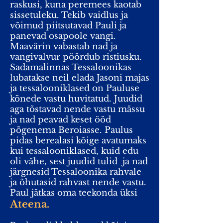
raskusi, kuna peremees kaotab
sissetuleku. Tekib vaidlus ja
võimud piitsutavad Pauli ja
panevad osapoole vangi.
Maavärin vabastab nad ja
vangivalvur pöördub ristiusku.
Sadamalinnas Tessaloonikas
lubatakse neil elada Jasoni majas
ja tessalooniklased on Pauluse
kõnede vastu huvitatud. Juudid
aga tõstavad nende vastu mässu
ja nad peavad keset ööd
põgenema Beroiasse. Paulus
pidas berealasi kõige avatumaks
kui tessalooniklased, kuid edu
oli vähe, sest juudid tulid
ja nad
järgnesid Tessaloonika rahvale
ja õhutasid rahvast nende vastu.
Paul jätkas oma teekonda üksi
Ateena.