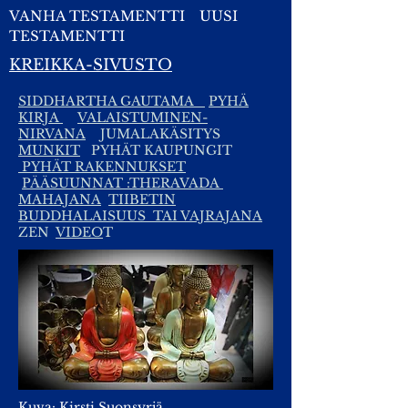
VANHA TESTAMENTTI
UUSI
TESTAMENTTI
KREIKKA-SIVUSTO
SIDDHARTHA GAUTAMA
PYHÄ
KIRJA
VALAISTUMINEN-
NIRVANA
JUMALAKÄSITYS
MUNKIT
PYHÄT KAUPUNGIT
PYHÄT RAKENNUKSET
PÄÄSUUNNAT :THERAVADA
MAHAJANA
TIIBETIN
BUDDHALAISUUS TAI VAJRAJANA
ZEN
VIDEO
T
Kuva: Kirsti Suonsyrjä