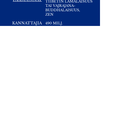
TIIBETIN LAMALAISUUS
TAI VAJRAJANA-
BUDDHALAISUUS
,
ZEN
KANNATTAJIA
490 MILJ.
Yhteydet:
Kirsti.Suonsyrja@hotmail.fi