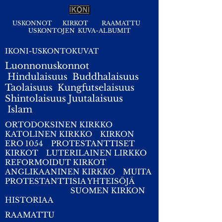
USKONNOT
KIRKOT
RAAMATTU
USKONTOJEN KUVA-ALBUMIT
IKONI-USKONTOKUVAT
Luonnonuskonnot
Hindulaisuus
Buddhalaisuus
Taolaisuus
Kungfutselaisuus
Shintolaisuus
Juutalaisuus
I
slam
ORTODOKSINEN KIRKKO
KATOLINEN KIRKKO
KIRKON
ERO 1054
PROTESTANTTISET
KIRKOT
LUTERILAINEN LIRKKO
REFORMOIDUT KIRKOT
ANGLIKAANINEN KIRKKO
MUITA
PROTESTANTTISIA YHTEISÖJÄ
SUOMEN KIRKON
HISTORIAA
RAAMATTU