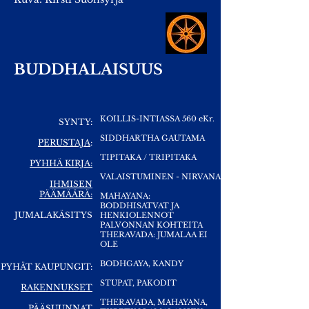
BUDDHALAISUUS
KOILLIS-INTIASSA 560 eKr.
SYNTY:
SIDDHARTHA GAUTAMA
PERUSTAJA
:
TIPITAKA / TRIPITAKA
PYHHÄ KIRJA:
VALAISTUMINEN - NIRVANA
IHMISEN
PÄÄMÄÄRÄ:
MAHAYANA:
BODDHISATVAT JA
JUMALAKÄSITYS
HENKIOLENNOT
PALVONNAN KOHTEITA
THERAVADA: JUMALAA EI
OLE
BODHGAYA, KANDY
PYHÄT KAUPUNGIT:
STUPAT, PAKODIT
RAKENNUKSET
THERAVADA, MAHAYANA,
PÄÄSUUNNAT