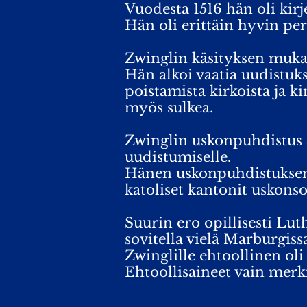
Vuodesta 1516 hän oli kir
Hän oli erittäin hyvin per
Zwinglin käsityksen mukaa
Hän alkoi vaatia uudistuks
poistamista kirkoista ja k
myös sulkea.
Zwinglin uskonpuhdistus as
uudistumiselle.
Hänen uskonpuhdistuksensa 
katoliset kantonit uskonso
Suurin ero opillisesti Lut
sovitella vielä Marburgiss
Zwinglille ehtoollinen ol
Ehtoollisaineet vain merki