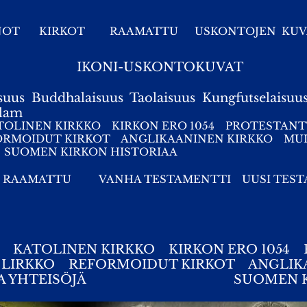
NOT
KIRKOT
RAAMATTU
USKONTOJEN KUV
IKONI-USKONTOKUVAT
suus
Buddhalaisuus
Taolaisuus
Kungfutselaisuu
slam
TOLINEN KIRKKO
KIRKON ERO 1054
PROTESTANT
ORMOIDUT KIRKOT
ANGLIKAANINEN KIRKKO
MUI
SUOMEN KIRKON HISTORIAA
RAAMATTU
VANHA TESTAMENTTI
UUSI TES
O
KATOLINEN KIRKKO
KIRKON ERO 1054
 LIRKKO
REFORMOIDUT KIRKOT
ANGLIK
A YHTEISÖJÄ
SUOMEN K