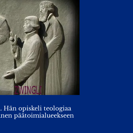
. Hän opiskeli teologiaa
 hänen päätoimialueekseen