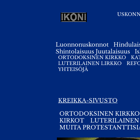
USKON
Luonnonuskonnot
Hindulai
Shintolaisuus
Juutalaisuus
I
ORTODOKSINEN KIRKKO
KA
LUTERILAINEN LIRKKO
REF
YHTEISÖJÄ
KREIKKA-SIVUSTO
ORTODOKSINEN KIRKK
KIRKOT
LUTERILAINEN
MUITA PROTESTANTTISI