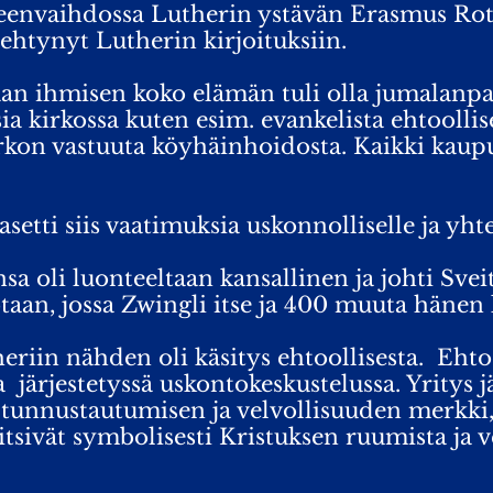
jeenvaihdossa Lutherin ystävän Erasmus Rot
ehtynyt Lutherin kirjoituksiin.
n ihmisen koko elämän tuli olla jumalanpal
ia kirkossa kuten esim. evankelista ehtoolli
irkon vastuuta köyhäinhoidosta. Kaikki kaupu
etti siis vaatimuksia uskonnolliselle ja yhte
oli luonteeltaan kansallinen ja johti Sveits
taan, jossa Zwingli itse ja 400 muuta hänen 
heriin nähden oli käsitys ehtoollisesta. Ehto
a järjestetyssä uskontokeskustelussa. Yritys j
i tunnustautumisen ja velvollisuuden merkki
tsivät symbolisesti Kristuksen ruumista ja v