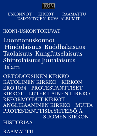
USKONNOT
KIRKOT
RAAMATTU
USKONTOJEN KUVA-ALBUMIT
IKONI-USKONTOKUVAT
Luonnonuskonnot
Hindulaisuus
Buddhalaisuus
Taolaisuus
Kungfutselaisuus
Shintolaisuus
Juutalaisuus
I
slam
ORTODOKSINEN KIRKKO
KATOLINEN KIRKKO
KIRKON
ERO 1054
PROTESTANTTISET
KIRKOT
LUTERILAINEN LIRKKO
REFORMOIDUT KIRKOT
ANGLIKAANINEN KIRKKO
MUITA
PROTESTANTTISIA YHTEISÖJÄ
SUOMEN KIRKON
HISTORIAA
RAAMATTU