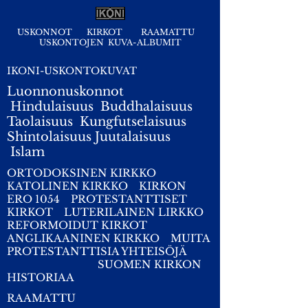
USKONNOT
KIRKOT
RAAMATTU
USKONTOJEN KUVA-ALBUMIT
IKONI-USKONTOKUVAT
Luonnonuskonnot
Hindulaisuus
Buddhalaisuus
Taolaisuus
Kungfutselaisuus
Shintolaisuus
Juutalaisuus
I
slam
ORTODOKSINEN KIRKKO
KATOLINEN KIRKKO
KIRKON
ERO 1054
PROTESTANTTISET
KIRKOT
LUTERILAINEN LIRKKO
REFORMOIDUT KIRKOT
ANGLIKAANINEN KIRKKO
MUITA
PROTESTANTTISIA YHTEISÖJÄ
SUOMEN KIRKON
HISTORIAA
RAAMATTU