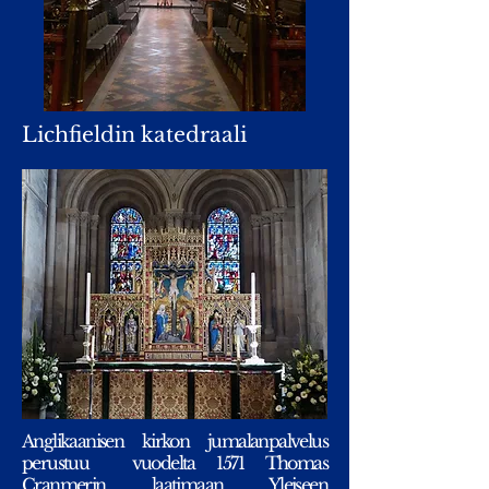
Lichfieldin katedraali
Anglikaanisen kirkon jumalanpalvelus
perustuu vuodelta 1571 Thomas
Cranmerin laatimaan Yleiseen