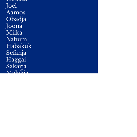
Joel
Aamos
Obadja
Joona
Miika
Nahum
Habakuk
Sefanja
Haggai
Sakarja
Malakia
Jobin kirja
Sananlaskujen kirja
Saarnaajan kirja
Psalmien kirja