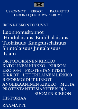
USKONNOT
KIRKOT
RAAMATTU
USKONTOJEN KUVA-ALBUMIT
IKONI-USKONTOKUVAT
Luonnonuskonnot
Hindulaisuus
Buddhalaisuus
Taolaisuus
Kungfutselaisuus
Shintolaisuus
Juutalaisuus
I
slam
ORTODOKSINEN KIRKKO
KATOLINEN KIRKKO
KIRKON
ERO 1054
PROTESTANTTISET
KIRKOT
LUTERILAINEN LIRKKO
REFORMOIDUT KIRKOT
ANGLIKAANINEN KIRKKO
MUITA
PROTESTANTTISIA YHTEISÖJÄ
SUOMEN KIRKON
HISTORIAA
RAAMATTU