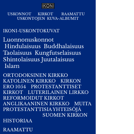
USKONNOT
KIRKOT
RAAMATTU
USKONTOJEN KUVA-ALBUMIT
IKONI-USKONTOKUVAT
Luonnonuskonnot
Hindulaisuus
Buddhalaisuus
Taolaisuus
Kungfutselaisuus
Shintolaisuus
Juutalaisuus
I
slam
ORTODOKSINEN KIRKKO
KATOLINEN KIRKKO
KIRKON
ERO 1054
PROTESTANTTISET
KIRKOT
LUTERILAINEN LIRKKO
REFORMOIDUT KIRKOT
ANGLIKAANINEN KIRKKO
MUITA
PROTESTANTTISIA YHTEISÖJÄ
SUOMEN KIRKON
HISTORIAA
RAAMATTU