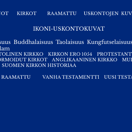
NOT
KIRKOT
RAAMATTU
USKONTOJEN KUV
IKONI-USKONTOKUVAT
suus
Buddhalaisuus
Taolaisuus
Kungfutselaisuu
slam
TOLINEN KIRKKO
KIRKON ERO 1054
PROTESTANT
ORMOIDUT KIRKOT
ANGLIKAANINEN KIRKKO
MUI
SUOMEN KIRKON HISTORIAA
RAAMATTU
VANHA TESTAMENTTI
UUSI TES