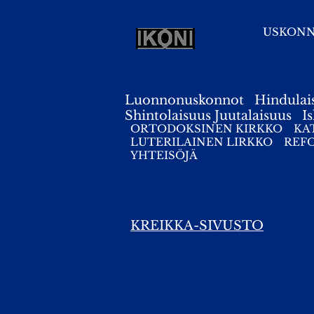
USKON
Luonnonuskonnot
Hindulai
Shintolaisuus
Juutalaisuus
I
ORTODOKSINEN KIRKKO
KA
LUTERILAINEN LIRKKO
REF
YHTEISÖJÄ
KREIKKA-SIVUSTO