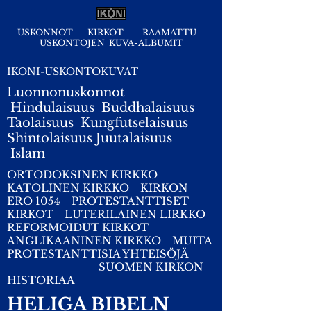
USKONNOT
KIRKOT
RAAMATTU
USKONTOJEN KUVA-ALBUMIT
IKONI-USKONTOKUVAT
Luonnonuskonnot
Hindulaisuus
Buddhalaisuus
Taolaisuus
Kungfutselaisuus
Shintolaisuus
Juutalaisuus
I
slam
ORTODOKSINEN KIRKKO
KATOLINEN KIRKKO
KIRKON
ERO 1054
PROTESTANTTISET
KIRKOT
LUTERILAINEN LIRKKO
REFORMOIDUT KIRKOT
ANGLIKAANINEN KIRKKO
MUITA
PROTESTANTTISIA YHTEISÖJÄ
SUOMEN KIRKON
HISTORIAA
HELIGA BIBELN