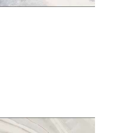
Uppdrag
Detta är en paragraf. Klicka på
"Redigera text" eller dubbelklicka
på textrutan för att börja
redigera innehållet och se till att
lägga till relevant information
eller information som du vill dela
med dina besökare.