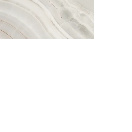
Syn
Detta är en paragraf. Klicka på
"Redigera text" eller dubbelklicka
på textrutan för att börja