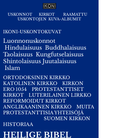
USKONNOT
KIRKOT
RAAMATTU
USKONTOJEN KUVA-ALBUMIT
IKONI-USKONTOKUVAT
Luonnonuskonnot
Hindulaisuus
Buddhalaisuus
Taolaisuus
Kungfutselaisuus
Shintolaisuus
Juutalaisuus
I
slam
ORTODOKSINEN KIRKKO
KATOLINEN KIRKKO
KIRKON
ERO 1054
PROTESTANTTISET
KIRKOT
LUTERILAINEN LIRKKO
REFORMOIDUT KIRKOT
ANGLIKAANINEN KIRKKO
MUITA
PROTESTANTTISIA YHTEISÖJÄ
SUOMEN KIRKON
HISTORIAA
HEILIGE BIBEL