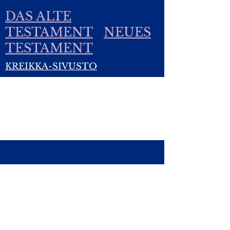
DAS ALTE
TESTAMENT
NEUES
TESTAMENT
KREIKKA-SIVUSTO
Mein Portfolio
Ich bin ein Titel.​ Klicken Sie hier,
um mich zu bearbeiten.
Yhteydet:
Kirsti.Suonsyrja@hotmail.fi