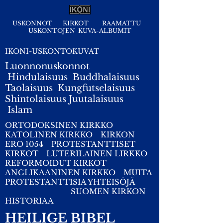
USKONNOT
KIRKOT
RAAMATTU
USKONTOJEN KUVA-ALBUMIT
IKONI-USKONTOKUVAT
Luonnonuskonnot
Hindulaisuus
Buddhalaisuus
Taolaisuus
Kungfutselaisuus
Shintolaisuus
Juutalaisuus
I
slam
ORTODOKSINEN KIRKKO
KATOLINEN KIRKKO
KIRKON
ERO 1054
PROTESTANTTISET
KIRKOT
LUTERILAINEN LIRKKO
REFORMOIDUT KIRKOT
ANGLIKAANINEN KIRKKO
MUITA
PROTESTANTTISIA YHTEISÖJÄ
SUOMEN KIRKON
HISTORIAA
HEILIGE BIBEL