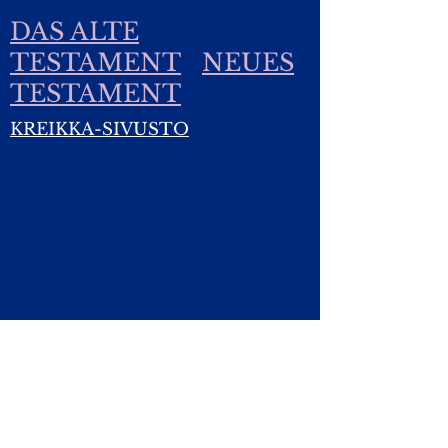
DAS ALTE
TESTAMENT
NEUES
TESTAMENT
KREIKKA-SIVUSTO
Yhteydet:
Kirsti.Suonsyrja@hotmail.fi