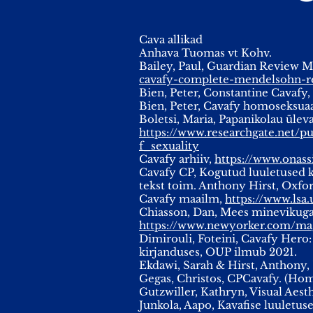
Cava allikad
Anhava Tuomas vt Kohv.
Bailey, Paul, Guardian Review M
cavafy-complete-mendelsohn-r
Bien, Peter, Constantine Cavafy
Bien, Peter, Cavafy homoseksuaal
Boletsi, Maria, Papanikolau üle
https://www.researchgate.net
f_sexuality
Cavafy arhiiv,
https://www.onassi
Cavafy CP, Kogutud luuletused kr
tekst toim. Anthony Hirst, Oxfo
Cavafy maailm,
https://www.lsa.
Chiasson, Dan, Mees minevikuga.
https://www.newyorker.com/ma
Dimirouli, Foteini, Cavafy Hero:
kirjanduses, OUP ilmub 2021.
Ekdawi, Sarah & Hirst, Anthony, 
Gegas, Christos, CPCavafy. (Homo
Gutzwiller, Kathryn, Visual Aest
Junkola, Aapo, Kavafise luuletuse