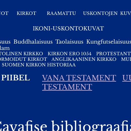
NOT
KIRKOT
RAAMATTU
USKONTOJEN KUV
IKONI-USKONTOKUVAT
suus
Buddhalaisuus
Taolaisuus
Kungfutselaisuu
slam
TOLINEN KIRKKO
KIRKON ERO 1054
PROTESTANT
ORMOIDUT KIRKOT
ANGLIKAANINEN KIRKKO
MUI
SUOMEN KIRKON HISTORIAA
PIIBEL
VANA TESTAMENT
U
TESTAMENT
avafise bibliograafi