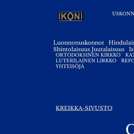
USKON
Luonnonuskonnot
Hindulai
Shintolaisuus
Juutalaisuus
I
ORTODOKSINEN KIRKKO
KA
LUTERILAINEN LIRKKO
REF
YHTEISÖJÄ
KREIKKA-SIVUSTO
C