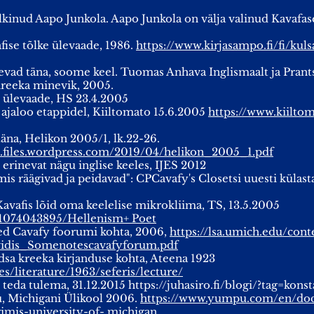
lkinud Aapo Junkola. Aapo Junkola on välja valinud Kavafas
fise tõlke ülevaade, 1986.
https://www.kirjasampo.fi/fi/ku
ulevad täna, soome keel. Tuomas Anhava Inglismaalt ja Pran
Kreeka minevik, 2005.
e ülevaade, HS 23.4.2005
ajaloo etappidel, Kiiltomato 15.6.2005
https://www.kiiltom
täna, Helikon 2005/1, lk.22-26.
at.files.wordpress.com/2019/04/helikon_2005_1.pdf
 erinevat nägu inglise keeles, IJES 2012
mis räägivad ja peidavad": CPCavafy's Closetsi uuesti küla
avafis lõid oma keelelise mikrokliima, TS, 13.5.2005
at/1074043895/Hellenism+ Poet
ed Cavafy foorumi kohta, 2006,
https://lsa.umich.edu/co
idis_Somenotescavafyforum.pdf
sa kreeka kirjanduse kohta, Ateena 1923
s/literature/1963/seferis/lecture/
 teda tulema, 31.12.2015 https://juhasiro.fi/blogi/?tag=kons
u, Michigani Ülikool 2006.
https://www.yumpu.com/en/doc
imis-university-of- michigan