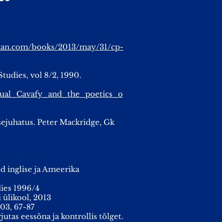
dian.com/books/2013/may/31/cp-
tudies, vol 8/2, 1990.
xual_Cavafy_and_the_poetics_o
sejuhatus. Peter Mackridge, Gk
d inglise ja Ameerika
dies 1996/4
 ülikool, 2013
003, 67-87
utas eessõna ja kontrollis tõlget.