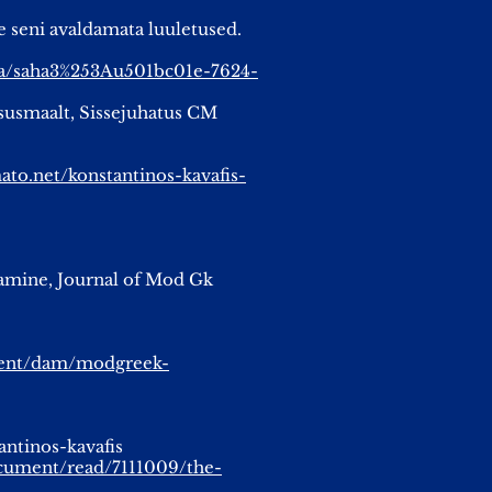
e seni avaldamata luuletused.
lsa/saha3%253Au501bc01e-7624-
tsusmaalt, Sissejuhatus CM
ato.net/konstantinos-kavafis-
stamine, Journal of Mod Gk
ntent/dam/modgreek-
tantinos-kavafis
ument/read/7111009/the-