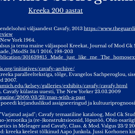
Kreeka 200 aastat
endelsohni väljaandest Cavafy, 2013
https://www.theguar
eview
, New York 1964.
sus ja tema maine väljaspool Kreekat, Journal of Mod Gk S
vaade, JModSt 34/1 2016, 198-203
/publication/301639815_Made_just_like_me_The_homose
s.org/initiatives/cavafy-archive/
eeka paralleeltekstiga, tõlge, Evangelos Sachperoglou, sis
rd 2007.
umich.edu/kelsey/galleries/exhibits/cavafy/cavafy.html
 Cavafy külastas uuesti, The New Yorker 23.03.2009
gazine/2009/03/23/man-with-a-past
 poeedi kirjanduslikud assigneeringud ja kultuuriprognoosi
"Varjatud asjad"; Cavafy temaatiline kataloog, Mod Gk Stu
-)erootika ja (re-)konstruktsioonid, lõputöö, Ohio osariigi
hetics in Meleager and Cavafy, Class. & Mod. Valgus 23/2 2
d: kreeka keelest tõlkinud Aapo Junkola. Jussi Korhonen kirj