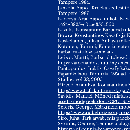
Tampere 1984.
Junkola, Aapo, Kreeka keelest tõ
Tampere 1987
Kanerva, Arja, Aapo Junkola Kava
4424-8925-c0cae353c360
Kavafis, Konstantin: Barbarid t
Bowra: Konstantinos Kavafis ja 
Koskelainen, Jukka, Anhava tõlk
Kotonen, Tommi, Kõne ja teater 
barbaarit-tulevat-tanaan/
Leiwo, Martti, Barbarid tulevad 
https://ateenaninstituutinystav
Pantopoulos, Iraklis, Cavafy kaks
Papanikalaou, Dimitris, "Sõnad, 
Studies vol.23, 2005
Hirved, Annukka, Konstantinos K
http://www.ts.fi/kulttuuri/kirj
Savidis, Manuel, Mõned märkus
assets/modgreek-docs/CPC_Sav
Seferis, George, Märkmeid mood
https://www.nobelprize.org/prize
Siro, Juha, Tark arvab, mis paneb
Syrimis, George, Tennise ajalug
history-of-tennis-by-george-syr