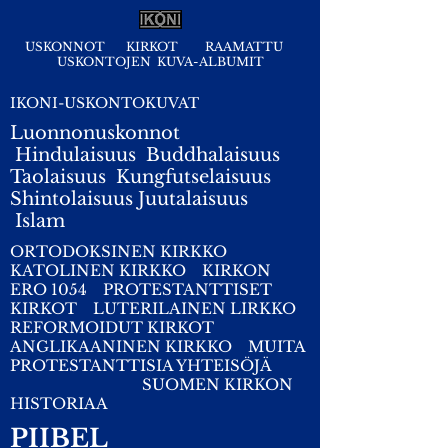
USKONNOT
KIRKOT
RAAMATTU
USKONTOJEN KUVA-ALBUMIT
IKONI-USKONTOKUVAT
Luonnonuskonnot
Hindulaisuus
Buddhalaisuus
Taolaisuus
Kungfutselaisuus
Shintolaisuus
Juutalaisuus
I
slam
ORTODOKSINEN KIRKKO
KATOLINEN KIRKKO
KIRKON
ERO 1054
PROTESTANTTISET
KIRKOT
LUTERILAINEN LIRKKO
REFORMOIDUT KIRKOT
ANGLIKAANINEN KIRKKO
MUITA
PROTESTANTTISIA YHTEISÖJÄ
SUOMEN KIRKON
HISTORIAA
PIIBEL