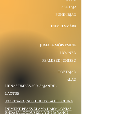
ASUTAJA
PÜHIKIRJAD
INIMEESMÄRK
JUMALA MÕISTMINE
HOONED
PEAMISED JUHISED
TOETAJAD
ALAD
HIINAS UMBES 500. SAJANDIL
LAOTSE
TAO TSANG, SH KUULUS TAO TE CHING
INIMENE PEAKS ELAMA HARMOONIAS
ENDA JA LOODUSEGA. YINI JA YANGI