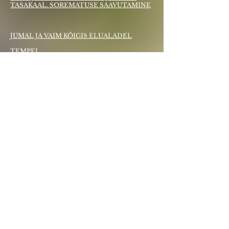
TASAKAAL. SOREMATUSE SAAVUTAMINE
JUMAL JA VAIM KÕIGIS ELUALADEL
TEMPEL
RAHVA MAAGILINE JA FILOSOOFILINE
SUUND
90 MILJONIT
HIINA, TAIWAN, SINGAPUR, INDONEESIA,
TAI, HONGKONG, HAWAII
Yhteydet:
Kirsti.Suonsyrja@hotmail.fi