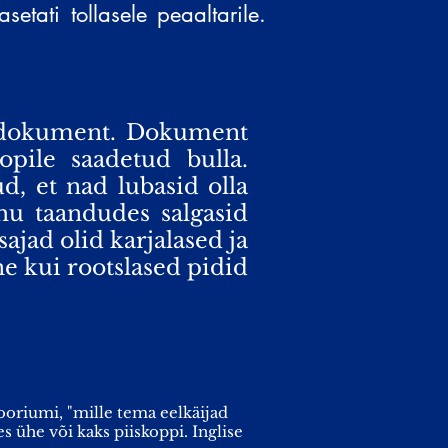
setati tollasele peaaltarile.
e dokument. Dokument
kopile saadetud bulla.
d, et nad lubasid olla
ohu taandudes salgasid
ajad olid karjalased ja
ne kui rootslased pidid
ooriumi, "mille tema eelkäijad
s ühe või kaks piiskoppi. Inglise