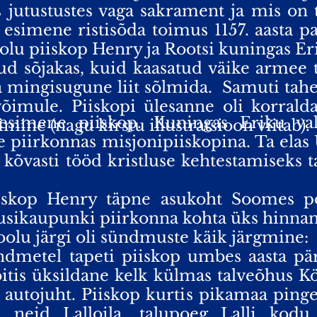
 jutustustes vaga sakrament ja mis on 
 esimene ristisõda toimus 1157. aasta p
tolu piiskop Henry ja Rootsi kuningas Er
ud sõjakas, kuid kaasatud väike armee t
 mingisugune liit sõlmida.
Samuti tahet
imule. Piiskopi ülesanne oli korralda
simene piiskop. Kuningas Eriku vali
mine (nagu kirstu illustratsioon viitab).
 piirkonnas misjonipiiskopina. Ta elas 
 kõvasti tööd kristluse kehtestamiseks t
iskop Henry täpne asukoht Soomes pol
Uusikaupunki piirkonna kohta üks hinnan
olu järgi oli sündmuste käik järgmine:
ndmetel tapeti piiskop umbes aasta pär
õitis üksildane kelk külmas talveõhus Köy
autojuht. Piiskop kurtis pikamaa pinget
s neid Lalloila, talupoeg Lalli kodu