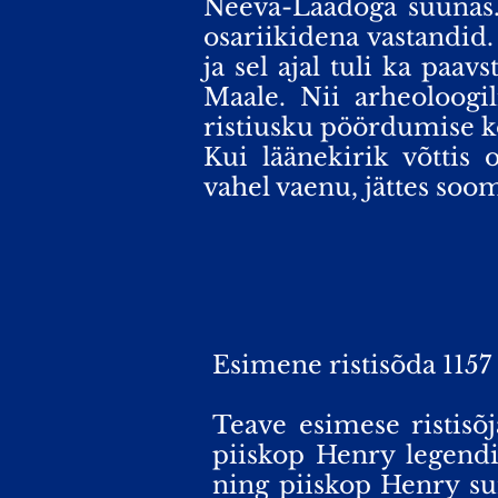
Neeva-Laadoga suunas.
osariikidena vastandid. 
ja sel ajal tuli ka paavs
Maale. Nii arheoloogili
ristiusku pöördumise ko
Kui läänekirik võttis 
vahel vaenu, jättes soo
Esimene ristisõda 1157
Teave esimese ristisõ
piiskop Henry legendi
ning piiskop Henry sur