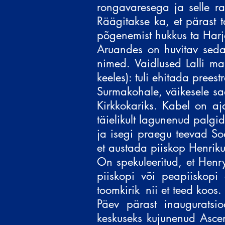
rongavaresega ja selle ra
Räägitakse ka, et pärast 
põgenemist hukkus ta Harjav
Aruandes on huvitav sed
nimed. Vaidlused Lalli ma
keeles): tuli ehitada preest
Surmakohale, väikesele saa
Kirkkokariks. Kabel on aj
täielikult lagunenud palgid
ja isegi praegu teevad So
et austada piiskop Henriku
On spekuleeritud, et Hen
piiskopi või peapiiskopi 
toomkirik
nii et teed koos.
Päev pärast inauguratsio
keskuseks kujunenud Ascen