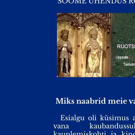
SOOME ÜHENDUS ROO
Miks naabrid meie va
Esialgu oli küsimus 
vana
kaubandussu
kauplemiskohti ja kind