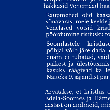
hakkasid Venemaad haa
Kaupmehed olid kaasas
sõnavarast meie keelde jä
Venelased võtsid kris
pöördumine ristiusku toi
Soomlastele kristlus
põhjal võib järeldada, 
enam ei tuhatud, vaid
päikest ja ülestõusmi
kasuks räägivad ka le
Näiteks 9. sajandist p
Arvatakse, et kristlus 
Edela-Soomes ja Hämes 
aastast on andmeid, mis 