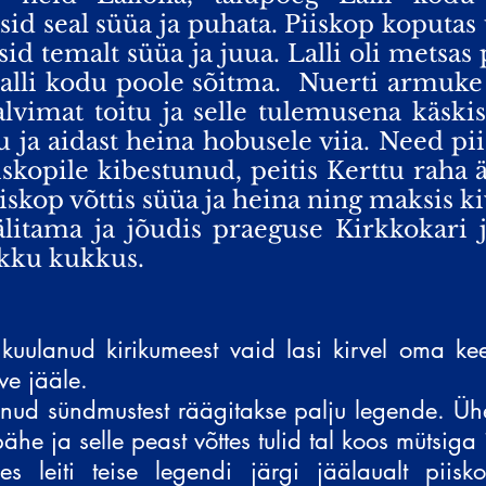
sid seal süüa ja puhata. Piiskop koputas 
id temalt süüa ja juua. Lalli oli metsas
alli kodu poole sõitma.
Nuerti armuke 
lvimat toitu ja selle tulemusena käski
lu ja aidast heina hobusele viia. Need pi
opile kibestunud, peitis Kerttu raha ära
piiskop võttis süüa ja heina ning maksis ki
jälitama ja jõudis praeguse Kirkkokari
okku kukkus.
i kuulanud kirikumeest vaid lasi kirvel oma ke
ve jääle.
nud sündmustest räägitakse palju legende. Ühe 
ähe ja selle peast võttes tulid tal koos mütsi
s leiti teise legendi järgi jäälaualt piisk