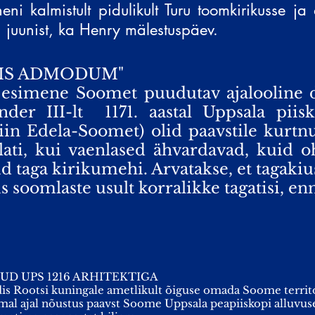
eni kalmistult pidulikult Turu toomkirikusse ja a
. juunist, ka Henry mälestuspäev.
VIS ADMODUM"
 esimene Soomet puudutav ajaloolin
der III-lt
1171. aastal Uppsala piis
in Edela-Soomet) olid paavstile kurtnu
alati, kui vaenlased ähvardavad, kuid 
d taga kirikumehi. Arvatakse, et tagakius
s soomlaste usult korralikke tagatisi, en
D UPS 1216 ARHITEKTIGA
ndis Rootsi kuningale ametlikult õiguse omada Soome territ
amal ajal nõustus paavst Soome Uppsala peapiiskopi alluvuse