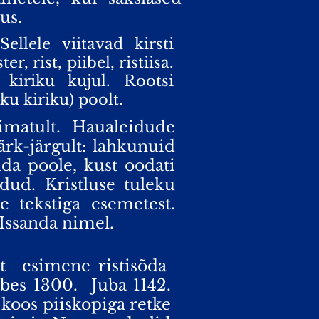
us.
llele viitavad kirsti
 rist, piibel, ristiisa.
kiriku kujul. Rootsi
ku kiriku) poolt.
imatult. Haualeidude
ärk-järgult: lahkunuid
da poole, kust oodati
dud. Kristluse tuleku
e tekstiga esemetest.
 Issanda nimel.
t
esimene ristisõda
bes 1300.
Juba 1142.
 koos piiskopiga retke