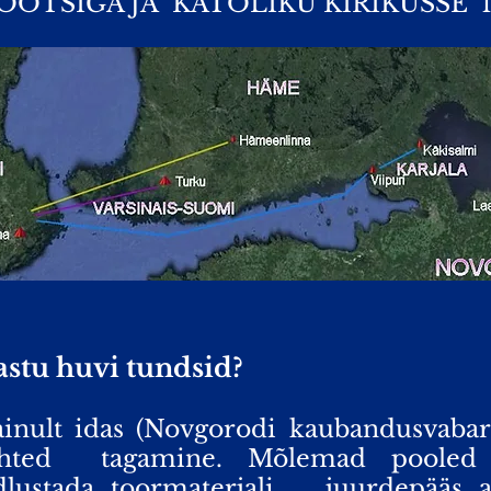
TSIGA JA KATOLIKU KIRIKUSSE 1
stu huvi tundsid?
ainult idas (Novgorodi kaubandusvabari
hted
tagamine. Mõlemad pooled s
lustada toormaterjali
juurdepääs a