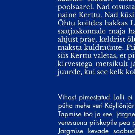
poolsaarel. Nad otsusta
naine Kerttu. Nad küsis
Õhtu koitdes hakkas L
saatjaskonnale maja ha
ahjust prae, keldrist õ
maksta kuldmünte. Piisk
siis Kerttu valetas, et 
kirvestega metsikult 
juurde, kui see kelk k
Vihast pimestatud Lalli e
püha mehe veri Köyliönjär
Tapmise töö ja see
järgne
veresauna piiskopile pea p
Järgmise kevade saabude