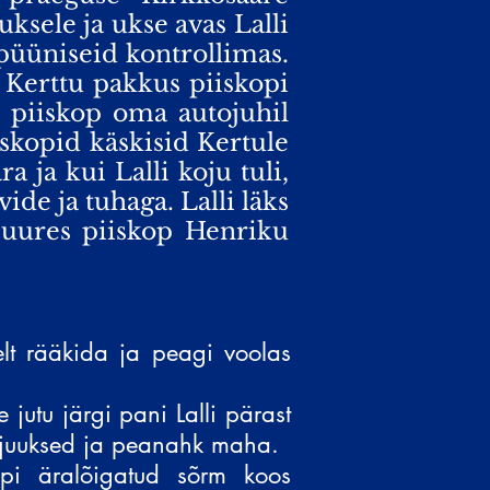
uksele ja ukse avas Lalli
 püüniseid kontrollimas.
Kerttu pakkus piiskopi
s piiskop oma autojuhil
iskopid käskisid Kertule
 ja kui Lalli koju tuli,
vide ja tuhaga. Lalli läks
 juures piiskop Henriku
elt rääkida ja peagi voolas
jutu järgi pani Lalli pärast
ga juuksed ja peanahk maha.
opi äralõigatud sõrm koos