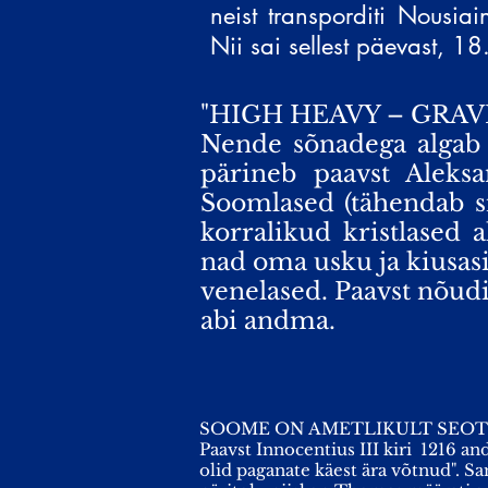
neist transporditi Nousiain
Nii sai sellest päevast, 18
"HIGH HEAVY – GRA
Nende sõnadega algab
pärineb paavst Aleksan
Soomlased (tähendab si
korralikud kristlased 
nad oma usku ja kiusasi
venelased. Paavst nõudi
abi andma.
SOOME ON AMETLIKULT SEOTU
Paavst Innocentius III kiri 1216 a
olid paganate käest ära võtnud". S