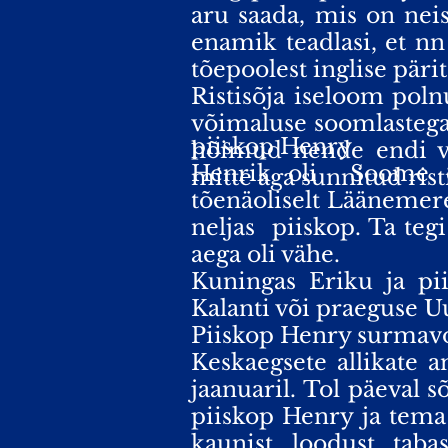
aru saada, mis on neis
enamik teadlasi, et nn
tõepoolest inglise päri
Ristisõja iseloom poln
võimaluse soomlastega
piiskop Henry
hõimud nende endi võ
Henrik oli
Soome e
mitte aga sunnitud risti
tõenäoliselt Läänemere
neljas
piiskop. Ta tegi
aega oli vähe.
Kuningas Eriku ja pi
Kalanti või praeguse 
Piiskop Henry surmavo
Keskaegsete allikate a
jaanuaril. Tol päeval s
piiskop Henry ja tema 
kaunist loodust taba