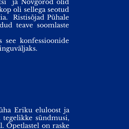
si
ja Novgorod olid
kop oli sellega seotud
ia.
Ristisõjad Pühale
aadud teave soomlaste
as see konfessioonide
inguväljaks.
ha Eriku eluloost ja
t tegelikke sündmusi,
l. Õpetlastel on raske