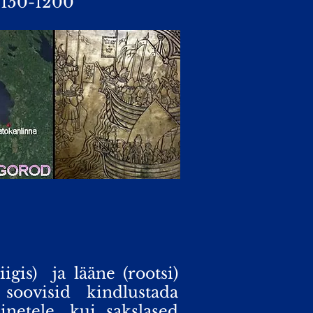
150-1200
igis)
ja lääne (rootsi)
oovisid kindlustada
inetele, kui sakslased