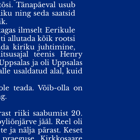
tõsi. Tänapäeval usub
aiku ning seda saatsid
ik.
agas ilmselt Eerikule
i allutada kõik rootsi
da kiriku juhtimine,
tsusajal teenis Henry
Uppsalas ja oli Uppsalas
alle usaldatud alal, kuid
e teada. Võib-olla on
g.
ast riiki saabumist 20.
liönjärve jääl. Reel oli
e ja nälja pärast. Keset
 praeguse Kirkkosaare