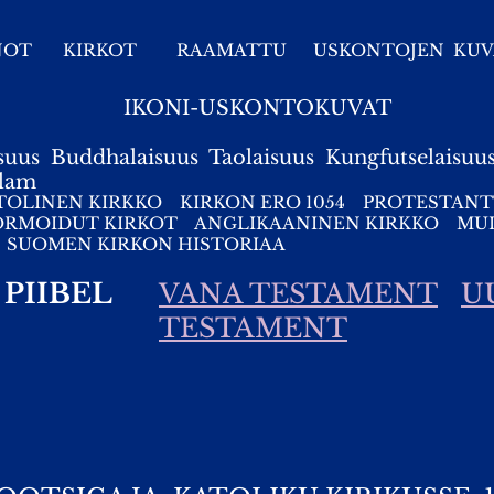
NOT
KIRKOT
RAAMATTU
USKONTOJEN KUV
IKONI-USKONTOKUVAT
suus
Buddhalaisuus
Taolaisuus
Kungfutselaisuu
slam
TOLINEN KIRKKO
KIRKON ERO 1054
PROTESTANT
ORMOIDUT KIRKOT
ANGLIKAANINEN KIRKKO
MUI
SUOMEN KIRKON HISTORIAA
PIIBEL
VANA TESTAMENT
U
TESTAMENT