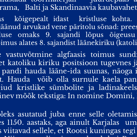
rama,
Balti ja Skandinaavia kaubavahet
 kõigepealt idast kristluse kohta. Se
änud arvukad vene päritolu sõnad: preester,
tluse omaks 9. sajandi lõpus õigeusu 
mus alates 8. sajandist läänekiriku (katoli
e vastuvõtmine algfaasis toimus sund
et katoliku kiriku positsioon tugevnes j
 pandi hauda lääne-ida suunas, näoga i
st. Hauda võib olla surnule kaela pan
iud kristlike sümbolite ja ladinakeels
ärinev mõõk tekstiga: In nomine Domini,
oleks asutatud juba enne selle oletamis
1150. aastaks, aga ainult Karjalas
um
viitavad sellele, et Rootsi kuningas tegi