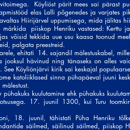
vitoimega.
Köyliöst pärit mees sai pärast p
tapmistööd elas Lalli põgenedes ja varjates p
altas Hiirijärvel uppumisega, mida jälitas hiig
a märkida
piiskop Henriku vastased: Kerttu ja 
jas võisid tekkida uue usu kaasa toonud meele
reid, palgata preestreid.
rele, ehitati
14. sajandil mälestuskabel, mille 
a jooksul hävinud ning tänaseks on alles va
. See Köyliönjärvi kirik sai keskajal populaars
ome katoliiklased sinna pühapäeval juuni ke
 mälestust.
ry pühakuks kuulutamine ehk pühakuks kuuluta
otsusega. 17. juunil 1300, kui Turu toomkir
oni, 18. juunil, tähistati Püha Henriku tõl
dantide säilmed, säilinud säilmed, piiskop 