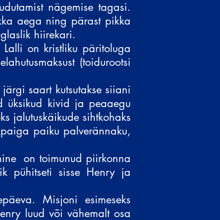
uudutamist nägemise tagasi.
ikka aega ning pärast pikka
laslik hiirekari.
Lalli on kristliku päritoluga
lahutusmaksust (toidurootsi
järgi saart kutsutakse siiani
id üksikud kivid ja peaaegu
eks jalutuskäikude sihtkohaks
skpaiga paiku palverännaku,
mine
on toimunud piirkonna
ik pühitseti sisse Henry ja
kepäeva. Misjoni esimeseks
Henry luud või vähemalt osa