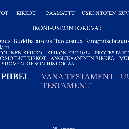
NOT
KIRKOT
RAAMATTU
USKONTOJEN KUV
IKONI-USKONTOKUVAT
suus
Buddhalaisuus
Taolaisuus
Kungfutselaisuu
slam
TOLINEN KIRKKO
KIRKON ERO 1054
PROTESTANT
ORMOIDUT KIRKOT
ANGLIKAANINEN KIRKKO
MUI
SUOMEN KIRKON HISTORIAA
PIIBEL
VANA TESTAMENT
U
TESTAMENT
Minu esemed