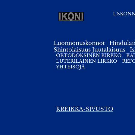
USKON
Luonnonuskonnot
Hindulai
Shintolaisuus
Juutalaisuus
I
ORTODOKSINEN KIRKKO
KA
LUTERILAINEN LIRKKO
REF
YHTEISÖJÄ
KREIKKA-SIVUSTO