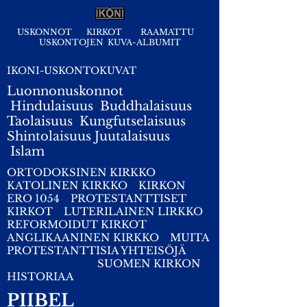
USKONNOT
KIRKOT
RAAMATTU
USKONTOJEN KUVA-ALBUMIT
IKONI-USKONTOKUVAT
Luonnonuskonnot
Hindulaisuus
Buddhalaisuus
Taolaisuus
Kungfutselaisuus
Shintolaisuus
Juutalaisuus
I
slam
ORTODOKSINEN KIRKKO
KATOLINEN KIRKKO
KIRKON
ERO 1054
PROTESTANTTISET
KIRKOT
LUTERILAINEN LIRKKO
REFORMOIDUT KIRKOT
ANGLIKAANINEN KIRKKO
MUITA
PROTESTANTTISIA YHTEISÖJÄ
SUOMEN KIRKON
HISTORIAA
PIIBEL