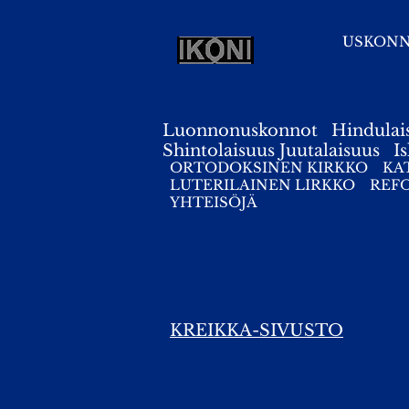
USKON
Luonnonuskonnot
Hindulai
Shintolaisuus
Juutalaisuus
I
ORTODOKSINEN KIRKKO
KA
LUTERILAINEN LIRKKO
REF
YHTEISÖJÄ
KREIKKA-SIVUSTO