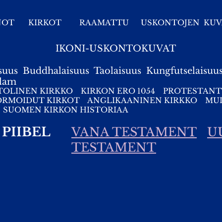
NOT
KIRKOT
RAAMATTU
USKONTOJEN KUV
IKONI-USKONTOKUVAT
suus
Buddhalaisuus
Taolaisuus
Kungfutselaisuu
slam
TOLINEN KIRKKO
KIRKON ERO 1054
PROTESTANT
ORMOIDUT KIRKOT
ANGLIKAANINEN KIRKKO
MUI
SUOMEN KIRKON HISTORIAA
PIIBEL
VANA TESTAMENT
U
TESTAMENT