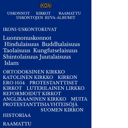
USKONNOT
KIRKOT
RAAMATTU
USKONTOJEN KUVA-ALBUMIT
IKONI-USKONTOKUVAT
Luonnonuskonnot
Hindulaisuus
Buddhalaisuus
Taolaisuus
Kungfutselaisuus
Shintolaisuus
Juutalaisuus
I
slam
ORTODOKSINEN KIRKKO
KATOLINEN KIRKKO
KIRKON
ERO 1054
PROTESTANTTISET
KIRKOT
LUTERILAINEN LIRKKO
REFORMOIDUT KIRKOT
ANGLIKAANINEN KIRKKO
MUITA
PROTESTANTTISIA YHTEISÖJÄ
SUOMEN KIRKON
HISTORIAA
RAAMATTU