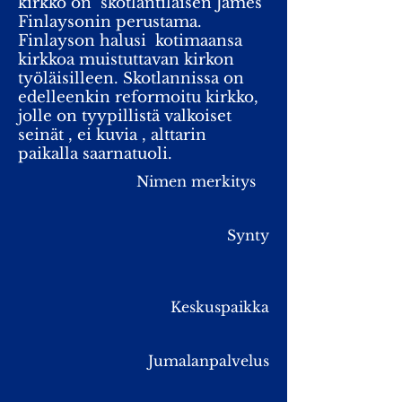
kirkko on skotlantilaisen James
Finlaysonin perustama.
Finlayson halusi kotimaansa
kirkkoa muistuttavan kirkon
työläisilleen. Skotlannissa on
edelleenkin reformoitu kirkko,
jolle on tyypillistä valkoiset
seinät , ei kuvia , alttarin
paikalla saarnatuoli.
Nimen merkitys
Synty
Keskuspaikka
Jumalanpalvelus