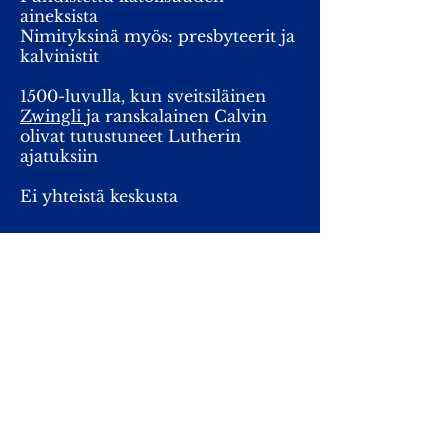
aineksista
Nimityksinä myös: presbyteerit ja
kalvinistit
1500-luvulla, kun sveitsiläinen
Zwingli
ja ranskalainen Calvin
olivat tutustuneet Lutherin
ajatuksiin
Ei yhteistä keskusta
Yksinkertainen, saarna keskeinen
Kirkossa puupöytä alttarin
paikalla, ei kuvia, ei kirkonkelloja
Kaste ja ehtoollinen ( Jeesuksen
muistoateria)
ehtoollinen 4 kertaa vuodessa,
Itsenäiset kirkot ympäri
maailmaa, ei yhteistä johtajaa