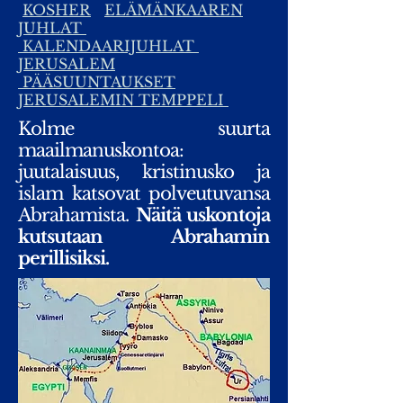
KOSHER
ELÄMÄNKAAREN
JUHLAT
KALENDAARIJUHLAT
JERUSALEM
PÄÄSUUNTAUKSET
JERUSALEMIN TEMPPELI
Kolme suurta
maailmanuskontoa:
juutalaisuus, kristinusko ja
islam katsovat polveutuvansa
Abrahamista.
Näitä uskontoja
kutsutaan Abrahamin
perillisiksi.