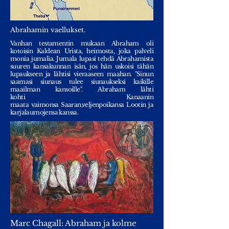
Abrahamin vaellukset.
Vanhan testamentin mukaan Abraham oli
kotoisin Kaldean Urista, heimosta, joka palveli
monia jumalia. Jumala lupasi tehdä Abrahamista
suuren kansakunnan isän, jos hän uskoisi tähän
lupaukseen ja lähtisi vieraaseen maahan. "Sinun
saamasi siunaus tulee siunaukseksi kaikille
maailman kansoille". Abraham lähti
kohti
Kanaanin
maata
vaimonsa
Saaran,veljenpoikansa
Lootin
ja
karjalaumojensa kanssa.
Marc Chagall: Abraham ja kolme