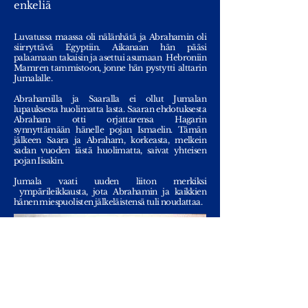
enkeliä
Luvatussa maassa oli nälänhätä ja Abrahamin oli
siirryttävä Egyptiin. Aikanaan hän pääsi
palaamaan takaisin ja asettui asumaan Hebroniin
Mamren tammistoon, jonne hän pystytti alttarin
Jumalalle.
Abrahamilla ja Saaralla ei ollut Jumalan
lupauksesta huolimatta lasta. Saaran ehdotuksesta
Abraham otti orjattarensa Hagarin
synnyttämään hänelle pojan Ismaelin. Tämän
jälkeen Saara ja Abraham, korkeasta, melkein
sadan vuoden iästä huolimatta, saivat yhteisen
pojan Iisakin.
Jumala vaati uuden liiton merkiksi
ympärileikkausta, jota Abrahamin ja kaikkien
hänen miespuolisten jälkeläistensä tuli noudattaa.