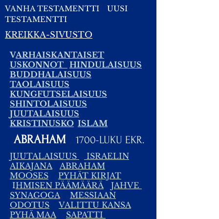
VANHA TESTAMENTTI
UUSI
TESTAMENTTI
KREIKKA-SIVUSTO
V
ARHAISKANTAISET
USKONNOT
HINDULAISUUS
BUDDHALAISUUS
TAOLAISUUS
KUNGFUTSELAISUUS
SHINTOLAISUUS
JUUTALAISUUS
KRISTINUSKO
ISLAM
ABRAHAM
1700-LUKU EKR.
JUUTALAISUUS
ISRAELIN
AIKAJANA
ABRAHAM
MOOSES
PYHÄT KIRJAT
I
HMISEN PÄÄMÄÄRÄ
JAHVE
SYNAGOGA
MESSIAAN
ODOTUS
VALITTU KANSA
PYHÄ MAA
SAPATTI