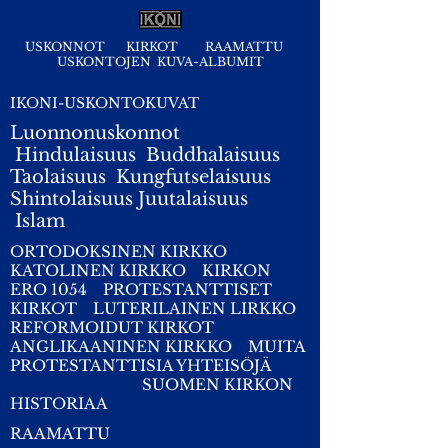
USKONNOT
KIRKOT
RAAMATTU
USKONTOJEN KUVA-ALBUMIT
IKONI-USKONTOKUVAT
Luonnonuskonnot
Hindulaisuus
Buddhalaisuus
Taolaisuus
Kungfutselaisuus
Shintolaisuus
Juutalaisuus
I
slam
ORTODOKSINEN KIRKKO
KATOLINEN KIRKKO
KIRKON
ERO 1054
PROTESTANTTISET
KIRKOT
LUTERILAINEN LIRKKO
REFORMOIDUT KIRKOT
ANGLIKAANINEN KIRKKO
MUITA
PROTESTANTTISIA YHTEISÖJÄ
SUOMEN KIRKON
HISTORIAA
RAAMATTU