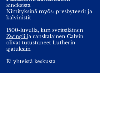
aineksista
Nimityksinä myös: presbyteerit ja
kalvinistit
1500-luvulla, kun sveitsiläinen
Zwingli
ja ranskalainen Calvin
olivat tutustuneet Lutherin
ajatuksiin
Ei yhteistä keskusta
Yksinkertainen, saarna keskeinen
Kirkossa puupöytä alttarin
paikalla, ei kuvia, ei kirkonkelloja
Kaste ja ehtoollinen ( Jeesuksen
muistoateria)
ehtoollinen 4 kertaa vuodessa,
Itsenäiset kirkot ympäri
maailmaa, ei yhteistä johtajaa