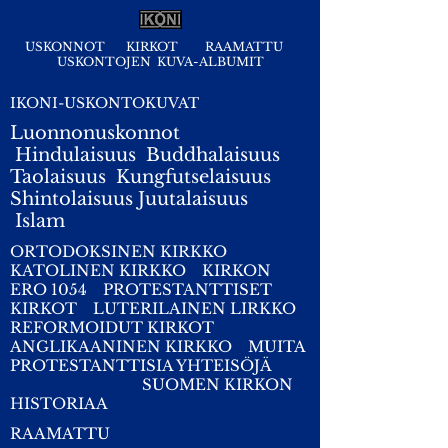
USKONNOT
KIRKOT
RAAMATTU
USKONTOJEN KUVA-ALBUMIT
IKONI-USKONTOKUVAT
Luonnonuskonnot
Hindulaisuus
Buddhalaisuus
Taolaisuus
Kungfutselaisuus
Shintolaisuus
Juutalaisuus
I
slam
ORTODOKSINEN KIRKKO
KATOLINEN KIRKKO
KIRKON
ERO 1054
PROTESTANTTISET
KIRKOT
LUTERILAINEN LIRKKO
REFORMOIDUT KIRKOT
ANGLIKAANINEN KIRKKO
MUITA
PROTESTANTTISIA YHTEISÖJÄ
SUOMEN KIRKON
HISTORIAA
RAAMATTU