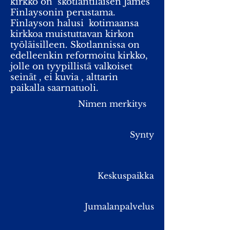
kirkko on skotlantilaisen James
Finlaysonin perustama.
Finlayson halusi kotimaansa
kirkkoa muistuttavan kirkon
työläisilleen. Skotlannissa on
edelleenkin reformoitu kirkko,
jolle on tyypillistä valkoiset
seinät , ei kuvia , alttarin
paikalla saarnatuoli.
Nimen merkitys
Synty
Keskuspaikka
Jumalanpalvelus