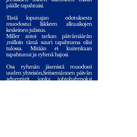
päälle tapahtuisi.
Tästä lopunajan odotuksesta
muodostui liikkeen alkuaikojen
keskeinen julistus.
Miller antoi tarkan päivämäärän
,milloin tämä suuri tapahtuma olisi
tulossa. Mitään ei kuitenkaan
tapahtunut ja ryhmä hajosi.
Osa ryhmän jäsenistä muodosti
uuden yhteisön,Seitsemännen päivän
adventistit, jonka johtohahmoksi
nousi Ellen White, jolla on laaja
kirjallinen tuotanto. Kirjoissa
korostetaan edelleenkin lopunajan
läheisyyttä ja lauantain pyhittämistä
lepopäivänä.
Liike ei hyväksy lapsikastetta.
Kasteelle voi mennä vasta sitten, kun
on kokenut henkilökohtaisen