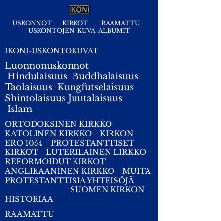
USKONNOT
KIRKOT
RAAMATTU
USKONTOJEN KUVA-ALBUMIT
IKONI-USKONTOKUVAT
Luonnonuskonnot
Hindulaisuus
Buddhalaisuus
Taolaisuus
Kungfutselaisuus
Shintolaisuus
Juutalaisuus
I
slam
ORTODOKSINEN KIRKKO
KATOLINEN KIRKKO
KIRKON
ERO 1054
PROTESTANTTISET
KIRKOT
LUTERILAINEN LIRKKO
REFORMOIDUT KIRKOT
ANGLIKAANINEN KIRKKO
MUITA
PROTESTANTTISIA YHTEISÖJÄ
SUOMEN KIRKON
HISTORIAA
RAAMATTU