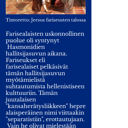
Tintoretto: Jeesus fariseusten talossa
Farisealaisten uskonnollinen
puolue oli syntynyt
Hasmonidien
hallitsijasuvun aikana.
Fariseukset eli
farisealaiset pelkäsivät
tämän hallitsijasuvun
myötämielistä
suhtautumista hellenistiseen
kulttuuriin. Tämän
juutalaisen
"kansaherätysliikkeen" hepre
alaisperäinen nimi viittaakin
"separatistiin", erottautujaan.
Vain he olivat mielestään