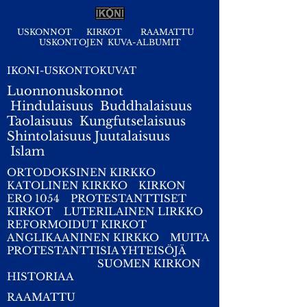
USKONNOT
KIRKOT
RAAMATTU
USKONTOJEN KUVA-ALBUMIT
IKONI-USKONTOKUVAT
Luonnonuskonnot
Hindulaisuus
Buddhalaisuus
Taolaisuus
Kungfutselaisuus
Shintolaisuus
Juutalaisuus
I
slam
ORTODOKSINEN KIRKKO
KATOLINEN KIRKKO
KIRKON
ERO 1054
PROTESTANTTISET
KIRKOT
LUTERILAINEN LIRKKO
REFORMOIDUT KIRKOT
ANGLIKAANINEN KIRKKO
MUITA
PROTESTANTTISIA YHTEISÖJÄ
SUOMEN KIRKON
HISTORIAA
RAAMATTU