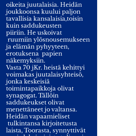
oikeita juutalaisia. Heidän
joukkoonsa kuului paljon
tavallisia kansalaisia,toisin
kuin saddukeusten
piiriin. He uskoivat
ruumiin ylösnousemukseen
ja elämän pyhyyteen,
erotuksena papien
näkemyksiin.
Vasta 70 jKr. heistä kehittyi
voimakas juutalaisyhteisö,
jonka keskeisiä
toimintapaikkoja olivat
synagogat. Tällöin
saddukeukset olivat
menettäneet jo valtansa.
Heidän vapaamieliset
tulkintansa kirjoitetusta
l
aista, Toorasta, synnyttivät