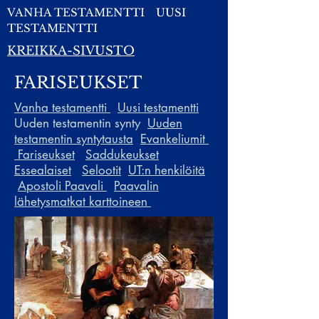
VANHA TESTAMENTTI
UUSI
TESTAMENTTI
KREIKKA-SIVUSTO
FARISEUKSET
Vanha testamentti
Uusi testamentti
Uuden testamentin synty
Uuden
testamentin syntytausta
Evankeliumit
Fariseukset
Saddukeukset
Essealaiset
Selootit
UT:n henkilöitä
Apostoli Paavali
Paavalin
lähetysmatkat karttoineen