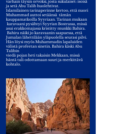
varhain täysin orvoksi, josta sukulaiset: isoisä
ja setä Abu Talib huolehtivat.
Islamilainen tarinaperinne kertoo, että nuori
Muhammad auttoi setäänsä tämän
kauppamatkoilla Syyriaan. Tarinan mukaan
karavaani pysähtyi Syyrian Bostrassa, missä
asui erakkomajassa kristitty munkki Bahira.
Bahira näiki jo karavaanin saapuessa, että
Jumalan lähettilään yläpuolella seurasi pilvi.
Hän löysi myös Muhammadin lapaluiden
välistä profeetan sinetin. Bahira käski Abu
Talibin
viedä pojan heti takaisin Mekkaan, missä
häntä tuli odottamaan suuri ja merkittävä
kohtalo.