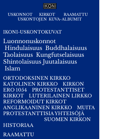
USKONNOT
KIRKOT
RAAMATTU
USKONTOJEN KUVA-ALBUMIT
IKONI-USKONTOKUVAT
Luonnonuskonnot
Hindulaisuus
Buddhalaisuus
Taolaisuus
Kungfutselaisuus
Shintolaisuus
Juutalaisuus
I
slam
ORTODOKSINEN KIRKKO
KATOLINEN KIRKKO
KIRKON
ERO 1054
PROTESTANTTISET
KIRKOT
LUTERILAINEN LIRKKO
REFORMOIDUT KIRKOT
ANGLIKAANINEN KIRKKO
MUITA
PROTESTANTTISIA YHTEISÖJÄ
SUOMEN KIRKON
HISTORIAA
RAAMATTU