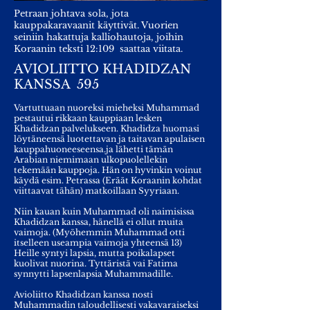
Petraan johtava sola, jota
kauppakaravaanit käyttivät. Vuorien
seiniin hakattuja kalliohautoja, joihin
Koraanin teksti 12:109 saattaa viitata.
AVIOLIITTO KHADIDZAN
KANSSA 595
Vartuttuaan nuoreksi mieheksi Muhammad
pestautui rikkaan kauppiaan lesken
Khadidzan palvelukseen. Khadidza huomasi
löytäneensä luotettavan ja taitavan apulaisen
kauppahuoneeseensa.ja lähetti tämän
Arabian niemimaan ulkopuolellekin
tekemään kauppoja. Hän on hyvinkin voinut
käydä esim. Petrassa (Eräät Koraanin kohdat
viittaavat tähän) matkoillaan Syyriaan.
Niin kauan kuin Muhammad oli naimisissa
Khadidzan kanssa, hänellä ei ollut muita
vaimoja. (Myöhemmin Muhammad otti
itselleen useampia vaimoja yhteensä 13)
Heille syntyi lapsia, mutta poikalapset
kuolivat nuorina. Tyttäristä vai Fatima
synnytti lapsenlapsia Muhammadille.
Avioliitto Khadidzan kanssa nosti
Muhammadin taloudellisesti vakavaraiseksi