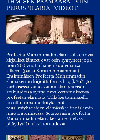
IHMISEN PÄÄMÄÄRÄ
VIISI
PERUSPILARIA VIDEOT
Profeetta Muhammadin elämästä kertovat
kirjalliset lähteet ovat osin syntyneet jopa
noin 200 vuotta hänen kuolemansa
jälkeen. (paitsi Koraanin maininnat)
Ensimmäisen Profeetta Muhammadin
elämäkerran kirjoitti Ibn Is´háq (k.767) .Jo
varhaisessa vaiheessa muslimiyhteisön
keskuudessa syntyi oma kertomuksensa
profeetan elämästä. Tällä kertomuksella
on ollut oma merkityksensä
muslimiyhteisöjen elämässä ja itse islamin
muotoutumisessa. Seuraavassa profeetta
Muhammadin elämäkerran esittelyssä
pitäydytään tässä totuudessa