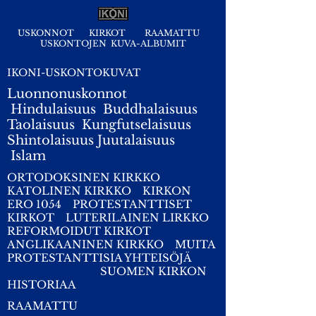
USKONNOT
KIRKOT
RAAMATTU
USKONTOJEN KUVA-ALBUMIT
IKONI-USKONTOKUVAT
Luonnonuskonnot
Hindulaisuus
Buddhalaisuus
Taolaisuus
Kungfutselaisuus
Shintolaisuus
Juutalaisuus
I
slam
ORTODOKSINEN KIRKKO
KATOLINEN KIRKKO
KIRKON
ERO 1054
PROTESTANTTISET
KIRKOT
LUTERILAINEN LIRKKO
REFORMOIDUT KIRKOT
ANGLIKAANINEN KIRKKO
MUITA
PROTESTANTTISIA YHTEISÖJÄ
SUOMEN KIRKON
HISTORIAA
RAAMATTU