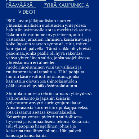
PÄÄMÄÄRÄ
PYHIÄ KAUPUNKEJA
VIDEOT
1800-luvun jälkipuoliskon suurten
yhteiskunnallisten uudistusten yhteydessä
haluttiin uskonnolle antaa merkittävä asema.
Uskonto ikivanhoine myytteineen, antoi
vastauksia jumalien, ihmisien, keisarisuvun ja
koko Japanin saarten synnystä, riitit, miten
kameja tuli palvella . Tämä kaikki oli yhteistä
pääomaa, jonka päälle oli hyvä rakentaa
vahva yhtenäinen valtio, jonka suojeluksessa
yhteiskunnan eri alueiden
modernisoituminen voisi turvallisesti ja
rauhanomaisesti tapahtua. Tältä pohjalta
luotiin käsite valtioshintolaisuus, jonka
käsitettiin olevan osa shintolaisuuden
päähaaraa eli pyhäkköshintolaisuutta.
Shintolaisuudesta tehtiin samassa yhteydessä
valtionuskonto ja Japanin keisarin
polveutumismyytti auringonjumalatar
Amaterasusta
korotettiin opinkappaleeksi,
jota ei saanut asettaa kyseenalaiseksi.
Keisarinpalvontaa pidettiin valtiollisena
hyveenä ja isänmaallisena tekona. Keisarista
tuli ylipappina hengellinen johtaja ja
keisarina maallinen johtaja. Hän palveli
kansaa ja kansa häntä.