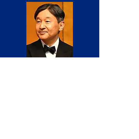
Nykyinen keisari
Naruhito
astui valtaan
20.10.2019
perinteisessä asussa,"Seremonian
ensimmäisessä vaiheessa keisarilliset
kamariherrat kantoivat valtiollisia ja
yksityisiä sinettejä saliin yhdessä kahden
Japanin"
kolmen pyhän aarteen" – miekan ja
jalokiven – kanssa, jotka yhdessä peilin kanssa
ovat valtaistuimen symboleja."
Keisari Naruhito
on126. Japanin keisari,jolla ei enää ole
jumalallista auktoriteettia. Hänen isänsä
keisari Akihito pakotettiin toisen
maailmansodan tappion jälkeen
sanoutumaan irti jumalallisesta syntyperästä.
Shintolaisuus ei ole enää Japanissa