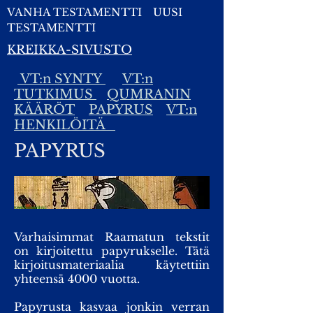
VANHA TESTAMENTTI
UUSI
TESTAMENTTI
KREIKKA-SIVUSTO
VT:n SYNTY
VT:n
TUTKIMUS
QUMRANIN
KÄÄRÖT
PAPYRUS
VT:n
HENKILÖITÄ
PAPYRUS
Varhaisimmat Raamatun tekstit
on kirjoitettu papyrukselle. Tätä
kirjoitusmateriaalia käytettiin
yhteensä 4000 vuotta.
Papyrusta kasvaa jonkin verran