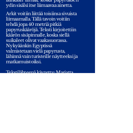
ydin sisälsi itse liimaavaa ainetta.
Arkit voitiin liittää toisiinsa sivuista
liimaamalla. Tällä tavoin voitiin
tehdä jopa 40 metriä pitkiä
papyruskääröjä. Teksti kirjoitettiin
käärön sisäpinnalle, koska siellä
suikaleet olivat vaakasuorassa.
Nykyäänkin Egyptissä
valmistetaan vielä papyrusta,
lähinnä vain turisteille näytteeksi ja
matkamuistoiksi.
Tekstilähteenä käytetty: Marjatta
Lassigin kirjoitusta Helsingin
Sanomissa
19.11. 1983