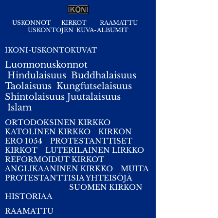
USKONNOT
KIRKOT
RAAMATTU
USKONTOJEN KUVA-ALBUMIT
IKONI-USKONTOKUVAT
Luonnonuskonnot
Hindulaisuus
Buddhalaisuus
Taolaisuus
Kungfutselaisuus
Shintolaisuus
Juutalaisuus
I
slam
ORTODOKSINEN KIRKKO
KATOLINEN KIRKKO
KIRKON
ERO 1054
PROTESTANTTISET
KIRKOT
LUTERILAINEN LIRKKO
REFORMOIDUT KIRKOT
ANGLIKAANINEN KIRKKO
MUITA
PROTESTANTTISIA YHTEISÖJÄ
SUOMEN KIRKON
HISTORIAA
RAAMATTU