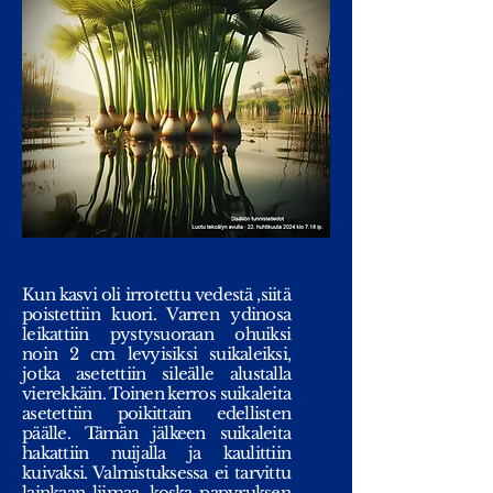
Kun kasvi oli irrotettu vedestä ,siitä
poistettiin kuori. Varren ydinosa
leikattiin pystysuoraan ohuiksi
noin 2 cm levyisiksi suikaleiksi,
jotka asetettiin sileälle alustalla
vierekkäin. Toinen kerros suikaleita
asetettiin poikittain edellisten
päälle. Tämän jälkeen suikaleita
hakattiin nuijalla ja kaulittiin
kuivaksi. Valmistuksessa ei tarvittu
lainkaan liimaa, koska papyruksen