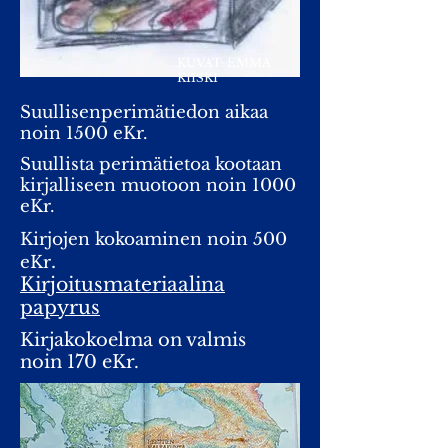
KUVAT: EMMA
KIISKI
Suullisenperimätiedon aikaa
noin 1500 eKr.
Suullista perimätietoa kootaan
kirjalliseen muotoon noin 1000
eKr.
Kirjojen kokoaminen noin 500
.
eKr
Kirjoitusmateriaalina
papyrus
Kirjakokoelma on valmis
noin 170 eKr.