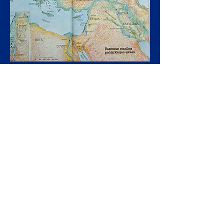
Kartta Woodrow,Sanders: Raamatun
henkilöitä 1987
Vanha testamentti syntyi
laajassa Lähi-idän
kulttuuripiirissä. Kaikki tähän
kulttuuripiiriin kuuluneet
kansat ovat jättäneet siihen
jälkensä. "Hedelmällisen
puolikuun" kauppatiet
kulkivat Syyria-Palestiinan
kautta. Vanhassa testamentissa
vaikutukset
näkyvät uskonnollisessa
ajattelussa, suhtautumisessa