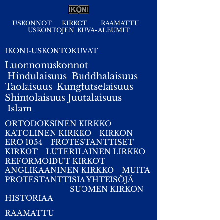
USKONNOT
KIRKOT
RAAMATTU
USKONTOJEN KUVA-ALBUMIT
IKONI-USKONTOKUVAT
Luonnonuskonnot
Hindulaisuus
Buddhalaisuus
Taolaisuus
Kungfutselaisuus
Shintolaisuus
Juutalaisuus
I
slam
ORTODOKSINEN KIRKKO
KATOLINEN KIRKKO
KIRKON
ERO 1054
PROTESTANTTISET
KIRKOT
LUTERILAINEN LIRKKO
REFORMOIDUT KIRKOT
ANGLIKAANINEN KIRKKO
MUITA
PROTESTANTTISIA YHTEISÖJÄ
SUOMEN KIRKON
HISTORIAA
RAAMATTU