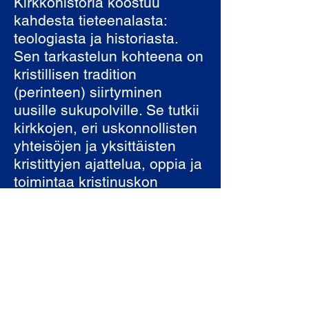
Kirkkohistoria koostuu
kahdesta tieteenalasta:
teologiasta ja historiasta.
Sen tarkastelun kohteena on
kristillisen tradition
(perinteen) siirtyminen
uusille sukupolville. Se tutkii
kirkkojen, eri uskonnollisten
yhteisöjen ja yksittäisten
kristittyjen ajattelua, oppia ja
toimintaa kristinuskon
synnystä tähän päivään ja
tekee ennusteita ja arvioita
kirkkojen tulevaisuudesta.
Ilman kirkkohistorian
tuntemusta emme voi
ymmärtää länsimaista
kulttuuria ja historiaa, koska