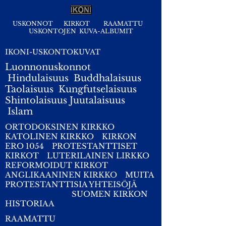
USKONNOT
KIRKOT
RAAMATTU
USKONTOJEN KUVA-ALBUMIT
IKONI-USKONTOKUVAT
Luonnonuskonnot
Hindulaisuus
Buddhalaisuus
Taolaisuus
Kungfutselaisuus
Shintolaisuus
Juutalaisuus
I
slam
ORTODOKSINEN KIRKKO
KATOLINEN KIRKKO
KIRKON
ERO 1054
PROTESTANTTISET
KIRKOT
LUTERILAINEN LIRKKO
REFORMOIDUT KIRKOT
ANGLIKAANINEN KIRKKO
MUITA
PROTESTANTTISIA YHTEISÖJÄ
SUOMEN KIRKON
HISTORIAA
RAAMATTU