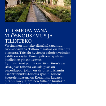
TUOMIOPÄIVÄNÄ
YLÖSNOUSEMUS JA
TILINTEKO
Varsinainen tilinteko elämästä tapahtuu
tuomiopäivänä. Tällöin maailma on lakannut
olemasta. Taistelu hyvien ja pahojen voimien
välillä on käyty. Tämän jälkeen tapahtuu
kuolleiden ylösnousemus.
Syntisten teot punnitaan jättimäisessä vaa
'assa, jossa toisessa vaakakupissa on
paperilappu, johon on kirjoitettu islamin
uskontunnustus toisessa synnit. Toisena
koettelemuksena on Koraanissa kuvattu
Sirat-sillan ylittäminen. Silta on hiustakin
kapeampi ja miekan terää terävämpi.
(JAHANNA)
Ne, jotka eivät pysty ylittämään Sirat-siltaa,
putoavat. Koraani kuvaa ja siellä olevien
"vasemmanpuoleisten" tuskaa: "He ovat