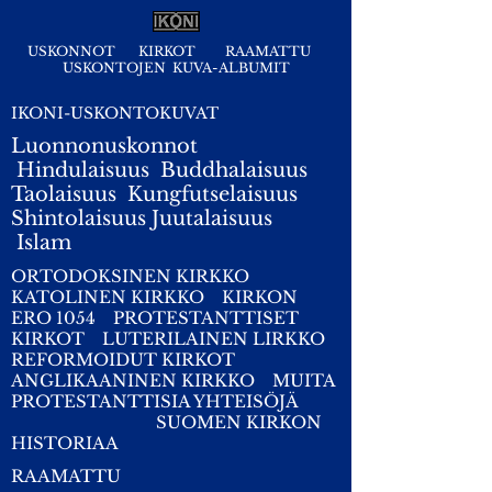
USKONNOT
KIRKOT
RAAMATTU
USKONTOJEN KUVA-ALBUMIT
IKONI-USKONTOKUVAT
Luonnonuskonnot
Hindulaisuus
Buddhalaisuus
Taolaisuus
Kungfutselaisuus
Shintolaisuus
Juutalaisuus
I
slam
ORTODOKSINEN KIRKKO
KATOLINEN KIRKKO
KIRKON
ERO 1054
PROTESTANTTISET
KIRKOT
LUTERILAINEN LIRKKO
REFORMOIDUT KIRKOT
ANGLIKAANINEN KIRKKO
MUITA
PROTESTANTTISIA YHTEISÖJÄ
SUOMEN KIRKON
HISTORIAA
RAAMATTU