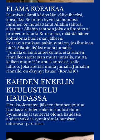
ELÄMÄ KOEAIKAA
Islamissa elämä käsitetään välivaiheeksi,
koeajaksi. Se miten hyvin tai huonosti
ihminen on noudattanut Allahin tahtoa,
alistunut Allahin tahtoon,joka on ilmoitettu
profeetan kautta Koraanissa, määrää hänen
kohtalonsa kuoleman jälkeen.
Koraanin mukaan pahin synti on, jos ihminen
pitää Allahin lisäksi muita jumalia.
" Jumala ei anna anteeksi sitä, että Hänen
rinnalleen asetetaan muita jumalia, mutta
kaiken muun Hän antaa anteeksi, kelle
tahtoo. Joka asettaa muita jumalia Jumalan
rinnalle, on eksynyt kauas." (Kor.4:116)
KAHDEN ENKELIN
KUULUSTELU
HAUDASSA
Heti kuolemansa jälkeen ihminen joutuu
haudassa kahden enkelin kuulusteluun.
Synnintekijät tuntevat olonsa haudassa
ahdistavaksi ja synnittömät hurskaat
odottavat paratiisia.