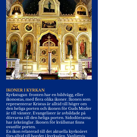
IKONER I KYRKAN
Kyrkstugan
fronten har en bildvägg, eller
ikonostas, med flera olika ikoner. Ikonen som
representerar Kristus är alltid till höger om
den heliga porten och ikonen för Guds Moder
är till vänster. Evangelister är avbildade på
dörrarna till den heliga porten. Sidodörrarna
har ärkeänglar. Ikonen för kvällsmat finns
ovanför porten.
En ikon relaterad till det aktuella kyrkoåret
förs alltid till bordet i kyrksalen. Vanligtvis