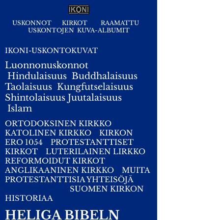
USKONNOT
KIRKOT
RAAMATTU
USKONTOJEN KUVA-ALBUMIT
IKONI-USKONTOKUVAT
Luonnonuskonnot
Hindulaisuus
Buddhalaisuus
Taolaisuus
Kungfutselaisuus
Shintolaisuus
Juutalaisuus
I
slam
ORTODOKSINEN KIRKKO
KATOLINEN KIRKKO
KIRKON
ERO 1054
PROTESTANTTISET
KIRKOT
LUTERILAINEN LIRKKO
REFORMOIDUT KIRKOT
ANGLIKAANINEN KIRKKO
MUITA
PROTESTANTTISIA YHTEISÖJÄ
SUOMEN KIRKON
HISTORIAA
HELIGA BIBELN