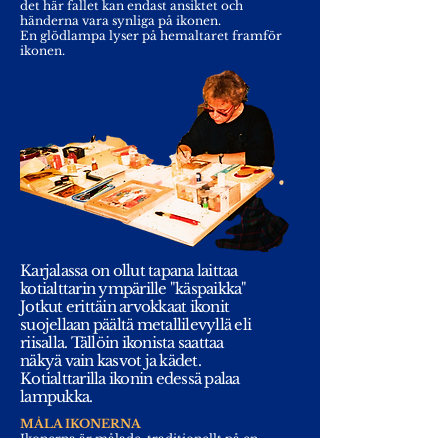
det här fallet kan endast ansiktet och
händerna vara synliga på ikonen.
En glödlampa lyser på hemaltaret framför
ikonen.
Karjalassa on ollut tapana laittaa
kotialttarin ympärille "käspaikka"
Jotkut erittäin arvokkaat ikonit
suojellaan päältä metallilevyllä eli
riisalla. Tällöin ikonista saattaa
näkyä vain kasvot ja kädet.
Kotialttarilla ikonin edessä palaa
lampukka.
MÅLA IKONERNA
Ikonerna är målade
traditionellt på en