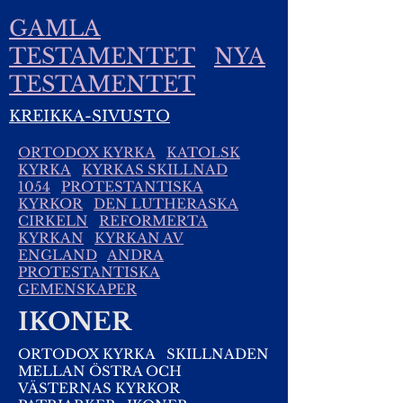
GAMLA
TESTAMENTET
NYA
TESTAMENTET
KREIKKA-SIVUSTO
ORTODOX KYRKA
KATOLSK
KYRKA
KYRKAS SKILLNAD
1054
PROTESTANTISKA
KYRKOR
DEN LUTHERASKA
CIRKELN
REFORMERTA
KYRKAN
KYRKAN AV
ENGLAND
ANDRA
PROTESTANTISKA
GEMENSKAPER
IKONER
ORTODOX KYRKA
SKILLNADEN
MELLAN ÖSTRA OCH
VÄSTERNAS KYRKOR