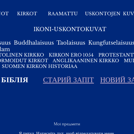
NOT
KIRKOT
RAAMATTU
USKONTOJEN KUV
IKONI-USKONTOKUVAT
suus
Buddhalaisuus
Taolaisuus
Kungfutselaisuu
slam
TOLINEN KIRKKO
KIRKON ERO 1054
PROTESTANT
ORMOIDUT KIRKOT
ANGLIKAANINEN KIRKKO
MUI
SUOMEN KIRKON HISTORIAA
БІБЛІЯ
СТАРИЙ ЗАПІТ
НОВИЙ З
Мої предмети
Я титул.​ Натисніть тут, щоб відредагувати мене.