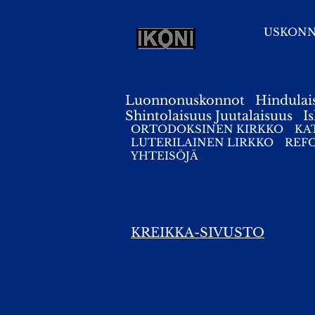
USKON
Luonnonuskonnot
Hindulai
Shintolaisuus
Juutalaisuus
I
ORTODOKSINEN KIRKKO
KA
LUTERILAINEN LIRKKO
REF
YHTEISÖJÄ
KREIKKA-SIVUSTO