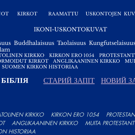
NOT
KIRKOT
RAAMATTU
USKONTOJEN KUV
IKONI-USKONTOKUVAT
suus
Buddhalaisuus
Taolaisuus
Kungfutselaisuu
slam
TOLINEN KIRKKO
KIRKON ERO 1054
PROTESTANT
ORMOIDUT KIRKOT
ANGLIKAANINEN KIRKKO
MUI
SUOMEN KIRKON HISTORIAA
БІБЛІЯ
СТАРИЙ ЗАПІТ
НОВИЙ З
ATOLINEN KIRKKO
KIRKON ERO 1054
PROTESTANT
OT
ANGLIKAANINEN KIRKKO
MUITA PROTESTANT
N HISTORIAA