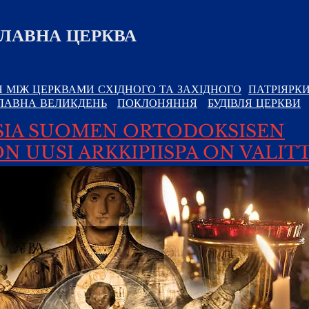
ЛАВНА ЦЕРКВА
Я МІЖ ЦЕРКВАМИ СХІДНОГО ТА ЗАХІДНОГО
ПАТРІЯРК
ЛАВНА ВЕЛИКДЕНЬ
ПОКЛОНЯННЯ
БУДІВЛЯ ЦЕРКВИ
SIA SUOMEN ORTODOKSISEN
N UUSI ARKKIPIISPA ON VALIT