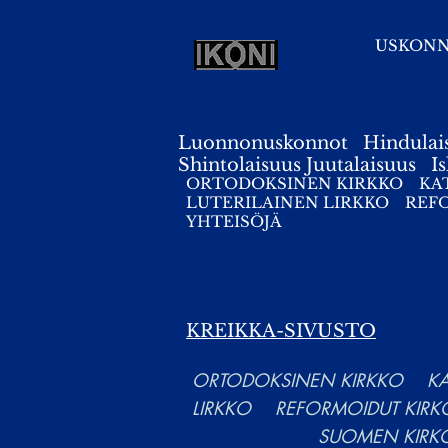
USKON
Luonnonuskonnot
Hindulai
Shintolaisuus
Juutalaisuus
I
ORTODOKSINEN KIRKKO
KA
LUTERILAINEN LIRKKO
REF
YHTEISÖJÄ
KREIKKA-SIVUSTO
ORTODOKSINEN KIRKKO
K
LIRKKO
REFORMOIDUT KIRK
SUOMEN KIRKO