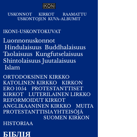
USKONNOT
KIRKOT
RAAMATTU
USKONTOJEN KUVA-ALBUMIT
IKONI-USKONTOKUVAT
Luonnonuskonnot
Hindulaisuus
Buddhalaisuus
Taolaisuus
Kungfutselaisuus
Shintolaisuus
Juutalaisuus
I
slam
ORTODOKSINEN KIRKKO
KATOLINEN KIRKKO
KIRKON
ERO 1054
PROTESTANTTISET
KIRKOT
LUTERILAINEN LIRKKO
REFORMOIDUT KIRKOT
ANGLIKAANINEN KIRKKO
MUITA
PROTESTANTTISIA YHTEISÖJÄ
SUOMEN KIRKON
HISTORIAA
БІБЛІЯ