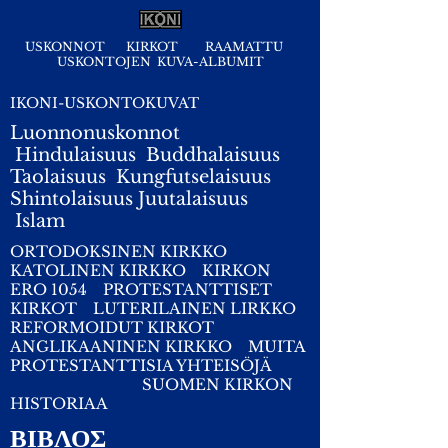
USKONNOT
KIRKOT
RAAMATTU
USKONTOJEN KUVA-ALBUMIT
IKONI-USKONTOKUVAT
Luonnonuskonnot
Hindulaisuus
Buddhalaisuus
Taolaisuus
Kungfutselaisuus
Shintolaisuus
Juutalaisuus
I
slam
ORTODOKSINEN KIRKKO
KATOLINEN KIRKKO
KIRKON
ERO 1054
PROTESTANTTISET
KIRKOT
LUTERILAINEN LIRKKO
REFORMOIDUT KIRKOT
ANGLIKAANINEN KIRKKO
MUITA
PROTESTANTTISIA YHTEISÖJÄ
SUOMEN KIRKON
HISTORIAA
ΒΙΒΛΟΣ