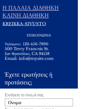
Η ΠΑΛΑΙΑ ΔΙΑΘΗΚΗ
ΚΑΙΝΗ ΔΙΑΘΗΚΗ
KREIKKA-SIVUSTO
ΕΠΙΚΟΙΝΩΝΙΑ
Τηλέφωνο:
123-456-7890
500 Terry Francois St.
Σαν Φρανσίσκο, CA 94158
Email:
info@mysite.com
Έχετε ερωτήσεις ή
προτάσεις;
Εισάγετε το όνομά σας