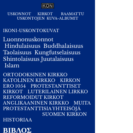
USKONNOT
KIRKOT
RAAMATTU
USKONTOJEN KUVA-ALBUMIT
IKONI-USKONTOKUVAT
Luonnonuskonnot
Hindulaisuus
Buddhalaisuus
Taolaisuus
Kungfutselaisuus
Shintolaisuus
Juutalaisuus
I
slam
ORTODOKSINEN KIRKKO
KATOLINEN KIRKKO
KIRKON
ERO 1054
PROTESTANTTISET
KIRKOT
LUTERILAINEN LIRKKO
REFORMOIDUT KIRKOT
ANGLIKAANINEN KIRKKO
MUITA
PROTESTANTTISIA YHTEISÖJÄ
SUOMEN KIRKON
HISTORIAA
ΒΙΒΛΟΣ