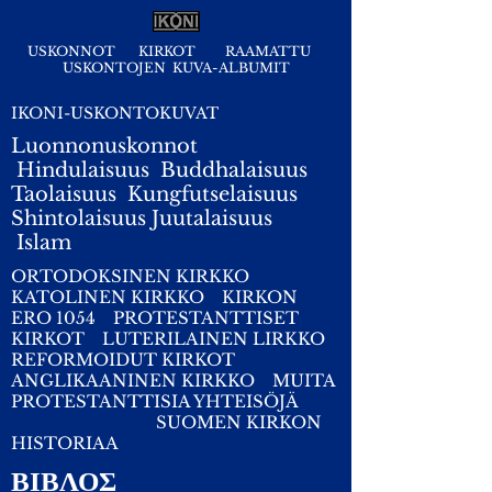
USKONNOT
KIRKOT
RAAMATTU
USKONTOJEN KUVA-ALBUMIT
IKONI-USKONTOKUVAT
Luonnonuskonnot
Hindulaisuus
Buddhalaisuus
Taolaisuus
Kungfutselaisuus
Shintolaisuus
Juutalaisuus
I
slam
ORTODOKSINEN KIRKKO
KATOLINEN KIRKKO
KIRKON
ERO 1054
PROTESTANTTISET
KIRKOT
LUTERILAINEN LIRKKO
REFORMOIDUT KIRKOT
ANGLIKAANINEN KIRKKO
MUITA
PROTESTANTTISIA YHTEISÖJÄ
SUOMEN KIRKON
HISTORIAA
ΒΙΒΛΟΣ