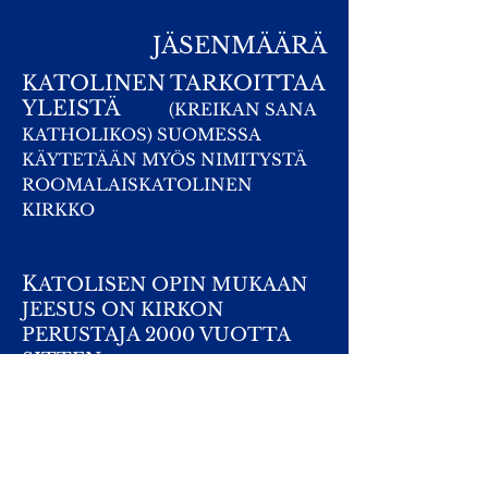
JÄSENMÄÄRÄ
KATOLINEN TARKOITTAA
YLEISTÄ
(KREIKAN SANA
KATHOLIKOS) SUOMESSA
KÄYTETÄÄN MYÖS NIMITYSTÄ
ROOMALAISKATOLINEN
KIRKKO
K
ATOLISEN OPIN MUKAAN
JEESUS ON KIRKON
PERUSTAJA 2000 VUOTTA
SITTEN
VATIKAANI
ROOMASSA
ITALIASSA