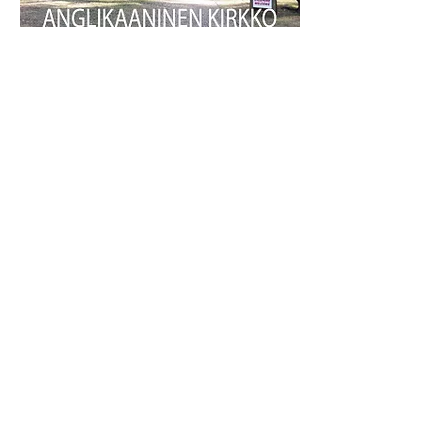
I'm a paragraph. I'm connected to
your collection through a dataset. To
update me, go to the Data Manager.
Click Preview to see my content. The
Data Manager is where you store data
to use in your site pages, or collect data
from site visitors when they submit a
form. This collection in the Data
Manager is already set up with some
fields and content. To customize it with
your own content, you can import a
CSV file or simply edit the placeholder
text. You can also add more fields
which you can connect to other page
elements so the content displays on
your published site. Remember to
sync the collection so your content is
live! You can add as many new