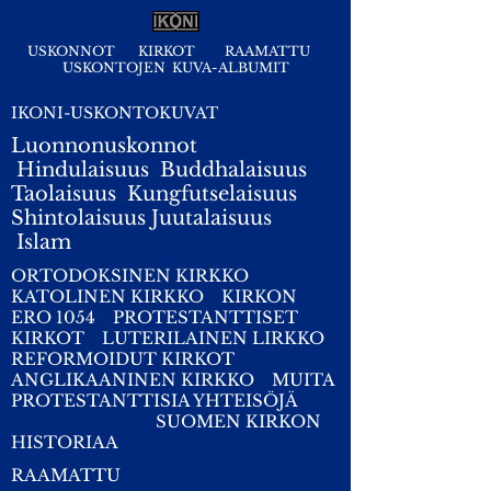
USKONNOT
KIRKOT
RAAMATTU
USKONTOJEN KUVA-ALBUMIT
IKONI-USKONTOKUVAT
Luonnonuskonnot
Hindulaisuus
Buddhalaisuus
Taolaisuus
Kungfutselaisuus
Shintolaisuus
Juutalaisuus
I
slam
ORTODOKSINEN KIRKKO
KATOLINEN KIRKKO
KIRKON
ERO 1054
PROTESTANTTISET
KIRKOT
LUTERILAINEN LIRKKO
REFORMOIDUT KIRKOT
ANGLIKAANINEN KIRKKO
MUITA
PROTESTANTTISIA YHTEISÖJÄ
SUOMEN KIRKON
HISTORIAA
RAAMATTU