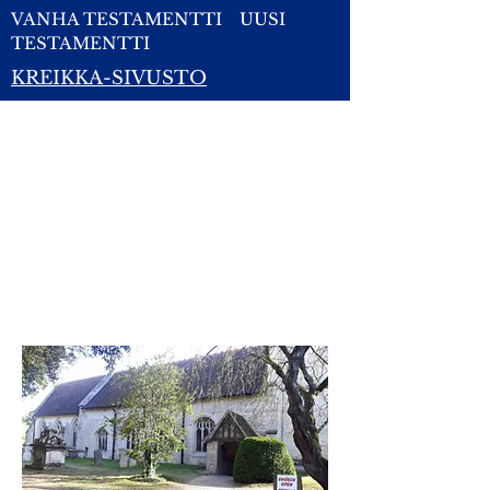
VANHA TESTAMENTTI
UUSI
TESTAMENTTI
KREIKKA-SIVUSTO
ANGLIKAANINEN KIRKKO
I'm a paragraph. I'm
connected to your collection
through a dataset. Click
Preview to see my content. To
update me, go to the Data
Manager.