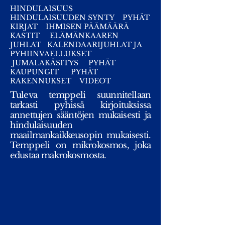
HINDULAISUUS
HINDULAISUUDEN SYNTY
PYHÄT
KIRJAT
IHMISEN PÄÄMÄÄRÄ
KASTIT
ELÄMÄNKAAREN
JUHLAT
KALENDAARIJUHLAT JA
PYHIINVAELLUKSET
JUMALAKÄSITYS
PYHÄT
KAUPUNGIT
PYHÄT
RAKENNUKSET
VIDEOT
Tuleva temppeli suunnitellaan
tarkasti pyhissä kirjoituksissa
annettujen sääntöjen mukaisesti ja
hindulaisuuden
maailmankaikkeusopin mukaisesti.
Temppeli on mikrokosmos, joka
edustaa makrokosmosta.