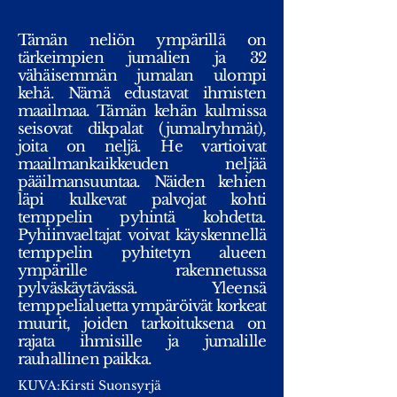
Tämän neliön ympärillä on
tärkeimpien jumalien ja 32
vähäisemmän jumalan ulompi
kehä. Nämä edustavat ihmisten
maailmaa. Tämän kehän kulmissa
seisovat dikpalat (jumalryhmät),
joita on neljä. He vartioivat
maailmankaikkeuden neljää
pääilmansuuntaa. Näiden kehien
läpi kulkevat palvojat kohti
temppelin pyhintä kohdetta.
Pyhiinvaeltajat voivat käyskennellä
temppelin pyhitetyn alueen
ympärille rakennetussa
pylväskäytävässä. Yleensä
temppelialuetta ympäröivät korkeat
muurit, joiden tarkoituksena on
rajata ihmisille ja jumalille
rauhallinen paikka.
KUVA:Kirsti Suonsyrjä