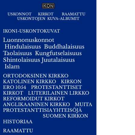
USKONNOT
KIRKOT
RAAMATTU
USKONTOJEN KUVA-ALBUMIT
IKONI-USKONTOKUVAT
Luonnonuskonnot
Hindulaisuus
Buddhalaisuus
Taolaisuus
Kungfutselaisuus
Shintolaisuus
Juutalaisuus
I
slam
ORTODOKSINEN KIRKKO
KATOLINEN KIRKKO
KIRKON
ERO 1054
PROTESTANTTISET
KIRKOT
LUTERILAINEN LIRKKO
REFORMOIDUT KIRKOT
ANGLIKAANINEN KIRKKO
MUITA
PROTESTANTTISIA YHTEISÖJÄ
SUOMEN KIRKON
HISTORIAA
RAAMATTU