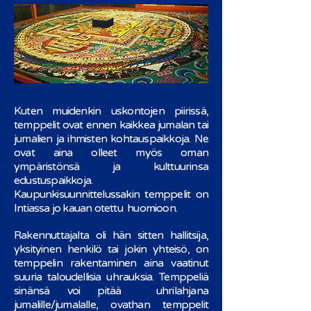
Kuten muidenkin uskontojen piirissä,
temppelit ovat ennen kaikkea jumalan tai
jumalien ja ihmisten kohtauspaikkoja. Ne
ovat aina olleet myös oman
ympäristönsä ja kulttuurinsa
edustuspaikkoja.
Kaupunkisuunnittelussakin temppelit on
Intiassa jo kauan otettu huomioon.
Rakennuttajalta oli hän sitten hallitsija,
yksityinen henkilö tai jokin yhteisö, on
temppelin rakentaminen aina vaatinut
suuria taloudellisia uhrauksia. Temppeliä
sinänsä voi pitää uhrilahjana
jumalille/jumalalle, ovathan temppelit