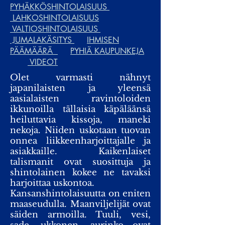
PYHÄKKÖSHINTOLAISUUS
LAHKOSHINTOLAISUUS
VALTIOSHINTOLAISUUS
JUMALAKÄSITYS
IHMISEN
PÄÄMÄÄRÄ
PYHIÄ KAUPUNKEJA
VIDEOT
Olet varmasti nähnyt
japanilaisten ja yleensä
aasialaisten ravintoloiden
ikkunoilla tällaisia käpäläänsä
heiluttavia kissoja, maneki
nekoja. Niiden uskotaan tuovan
onnea liikkeenharjoittajalle ja
asiakkaille. Kaikenlaiset
talismanit ovat suosittuja ja
shintolainen kokee ne tavaksi
harjoittaa uskontoa.
Kansanshintolaisuutta on eniten
maaseudulla. Maanviljelijät ovat
säiden armoilla. Tuuli, vesi,