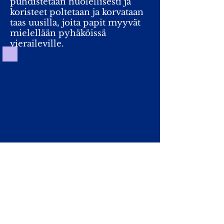
puhdistetaan huolellisesti ja
koristeet poltetaan ja korvataan
taas uusilla, joita papit myyvät
mielellään pyhäköissä
vieraileville.