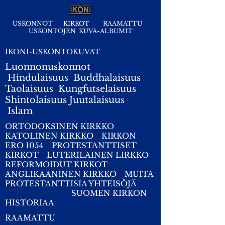
USKONNOT
KIRKOT
RAAMATTU
USKONTOJEN KUVA-ALBUMIT
IKONI-USKONTOKUVAT
Luonnonuskonnot
Hindulaisuus
Buddhalaisuus
Taolaisuus
Kungfutselaisuus
Shintolaisuus
Juutalaisuus
I
slam
ORTODOKSINEN KIRKKO
KATOLINEN KIRKKO
KIRKON
ERO 1054
PROTESTANTTISET
KIRKOT
LUTERILAINEN LIRKKO
REFORMOIDUT KIRKOT
ANGLIKAANINEN KIRKKO
MUITA
PROTESTANTTISIA YHTEISÖJÄ
SUOMEN KIRKON
HISTORIAA
RAAMATTU