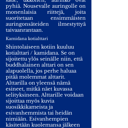
sade, ukkonen, aurinko ovat
pyhiä. Nousevalle auringolle on
monenlaisia riittejä, joita
suoritetaan ensimmäisten
auringonsäteiden ilmestyttyä
taivaanrantaan.
Kamidana kotialttari
Shintolaiseen kotiin kuuluu
kotialttari / kamidana. Se on
sijoitettu ylös seinälle niin, että
buddhalainen alttari on sen
alapuolella, jos perhe haluaa
pitää molemmat alttarit.
Alttarilla on yleensä nämä
esineet, mitkä näet kuvassa
selityksineen. Alttarille voidaan
sijoittaa myös kuvia
suosikkikameista ja
esivanhemmista tai heidän
nimiään. Esivanhempien
käsitetään kuolemansa jälkeen