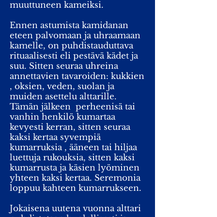
muuttuneen kameiksi.
Ennen astumista kamidanan
eteen palvomaan ja uhraamaan
kamelle, on puhdistauduttava
rituaalisesti eli pestävä kädet ja
suu. Sitten seuraa uhreina
annettavien tavaroiden: kukkien
, oksien, veden, suolan ja
muiden asettelu alttarille.
Tämän jälkeen perheenisä tai
vanhin henkilö kumartaa
kevyesti kerran, sitten seuraa
kaksi kertaa syvempiä
kumarruksia , ääneen tai hiljaa
luettuja rukouksia, sitten kaksi
kumarrusta ja käsien lyöminen
yhteen kaksi kertaa. Seremonia
loppuu kahteen kumarrukseen.
Jokaisena uutena vuonna alttari