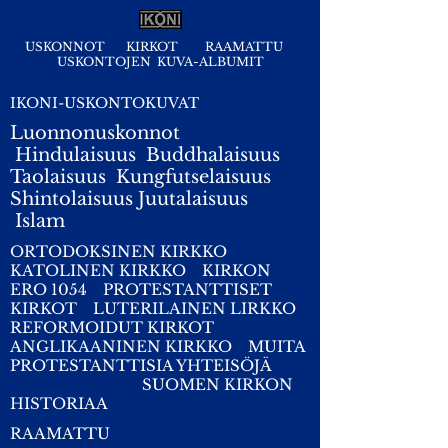
USKONNOT
KIRKOT
RAAMATTU
USKONTOJEN KUVA-ALBUMIT
IKONI-USKONTOKUVAT
Luonnonuskonnot
Hindulaisuus
Buddhalaisuus
Taolaisuus
Kungfutselaisuus
Shintolaisuus
Juutalaisuus
I
slam
ORTODOKSINEN KIRKKO
KATOLINEN KIRKKO
KIRKON
ERO 1054
PROTESTANTTISET
KIRKOT
LUTERILAINEN LIRKKO
REFORMOIDUT KIRKOT
ANGLIKAANINEN KIRKKO
MUITA
PROTESTANTTISIA YHTEISÖJÄ
SUOMEN KIRKON
HISTORIAA
RAAMATTU