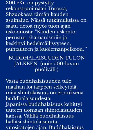
300 eKr. on pystytty
rekonstruoimaan Torossa,
Shzuokassa tämän kauden
asuinalue. Näissä tutkimuksissa on
saatu tietoa myös tuon ajan
uskonnosta: "Kauden uskonto
perustui shamanismiin ja
keskittyi hedelmällisyyteen,
puhtauteen ja kuolemanpelkoon. "
BUDDHALAISUUDEN TULON
JÄLKEEN (noin 500-luvun
puoliväli )
Vasta buddhalaisuuden tulo
maahan loi tarpeen selkeyttää,
mitä shintolaisuus on erotuksena
buddhalaisuudesta.
Japanissa buddhalaisuus kehittyi
uuteen uomaan shintolaisuuden
kanssa. Välillä buddhalaisuus
hallitsi shintolaisuutta
vuosisatojen ajan. Buddhalaisuus