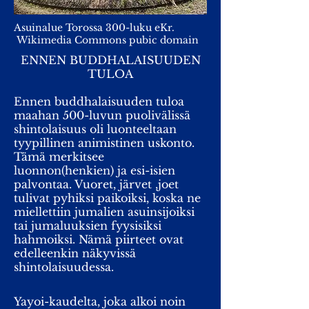
Asuinalue Torossa 300-luku eKr.
Wikimedia Commons pubic domain
ENNEN BUDDHALAISUUDEN
TULOA
Ennen buddhalaisuuden tuloa
maahan 500-luvun puolivälissä
shintolaisuus oli luonteeltaan
tyypillinen animistinen uskonto.
Tämä merkitsee
luonnon(henkien) ja esi-isien
palvontaa. Vuoret, järvet ,joet
tulivat pyhiksi paikoiksi, koska ne
miellettiin jumalien asuinsijoiksi
tai jumaluuksien fyysisiksi
hahmoiksi. Nämä piirteet ovat
edelleenkin näkyvissä
shintolaisuudessa.
Yayoi-kaudelta, joka alkoi noin