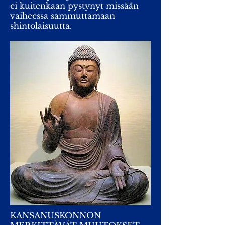
ei kuitenkaan pystynyt missään
vaiheessa sammuttamaan
shintolaisuutta.
KANSANUSKONNON