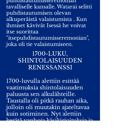
puhdistautumisseremonian
tavalliselle kansalle. Watarai selitti
puhdistautumisen olevan
alkuperäistä valaistumista . Kun
ihmiset kävivät Isessä he voivat
itse suorittaa
"itsepuhdistautumisseremonian",
joka oli tie valaistumiseen.
1700-LUKU,
SHINTOLAISUUDEN
RENESSANSSI
1700-luvulla alettiin esittää
vaatimuksia shintolaisuuden
paluusta sen alkulähteille.
Taustalla oli pitkä rauhan aika,
jolloin oli muutakin ajateltavaa
kuin sotiminen. Nyt alettiin
kerätä vanhoja käsikirjoituksia ja
niiden pohjalta muodostettiin
käsityksiä kamien alkuperäisestä