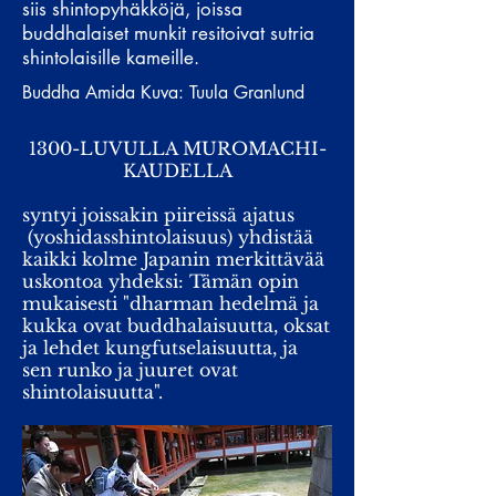
siis shintopyhäkköjä, joissa
buddhalaiset munkit resitoivat sutria
shintolaisille kameille.
Buddha Amida Kuva: Tuula Granlund
1300-LUVULLA MUROMACHI-
KAUDELLA
syntyi joissakin piireissä ajatus
(yoshidasshintolaisuus) yhdistää
kaikki kolme Japanin merkittävää
uskontoa yhdeksi: Tämän opin
mukaisesti "dharman hedelmä ja
kukka ovat buddhalaisuutta, oksat
ja lehdet kungfutselaisuutta, ja
sen runko ja juuret ovat
shintolaisuutta".