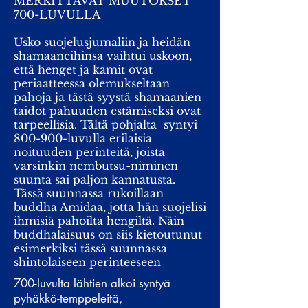
MERKITTÄVÄT MUUTOKSET
700-LUVULLA
Usko suojelusjumaliin ja heidän
shamaaneihinsa vaihtui uskoon,
että henget ja kamit ovat
periaatteessa olemukseltaan
pahoja ja tästä syystä shamaanien
taidot pahuuden estämiseksi ovat
tarpeellisia. Tältä pohjalta syntyi
800-900-luvulla erilaisia
noituuden perinteitä, joista
varsinkin nembutsu-niminen
suunta sai paljon kannatusta.
Tässä suunnassa rukoillaan
buddha Amidaa, jotta hän suojelisi
ihmisiä pahoilta hengiltä. Näin
buddhalaisuus on siis kietoutunut
esimerkiksi tässä suunnassa
shintolaiseen perinteeseen
700-luvulta lähtien alkoi syntyä
pyhäkkö-temppeleitä,