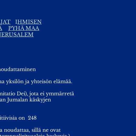
RJAT
I
HMISEN
A
PYHÄ MAA
JERUSALEM
 noudattaminen
a yksilön ja yhteisön elämää.
imitatio Dei), jota ei ymmärretä
aan Jumalan käskyjen
itiivisia on 248
a noudattaa, sillä ne ovat