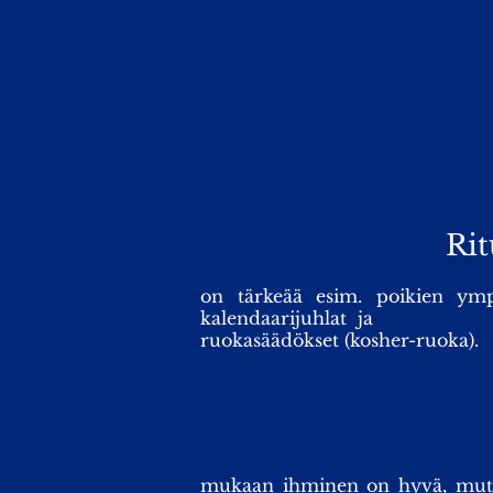
Rit
on tärkeää esim. poikien ymp
kalendaarijuhlat ja
ruokasäädökset
(kosher-ruoka
).
mukaan ihminen on hyvä, mutta