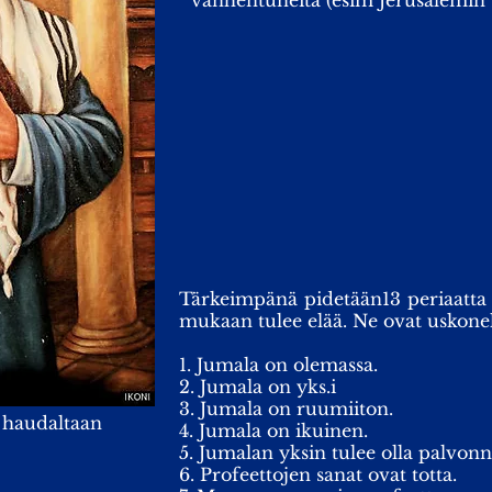
vanhentuneita (esim Jerusalemin 
Tärkeimpänä pidetään
13 periaatta
mukaan tulee elää.
Ne ovat uskone
1. Jumala on olemassa.
2. Jumala on yks.i
3. Jumala on ruumiiton.
 haudaltaan
4. Jumala on ikuinen.
5. Jumalan yksin tulee olla palvon
6. Profeettojen sanat ovat totta.