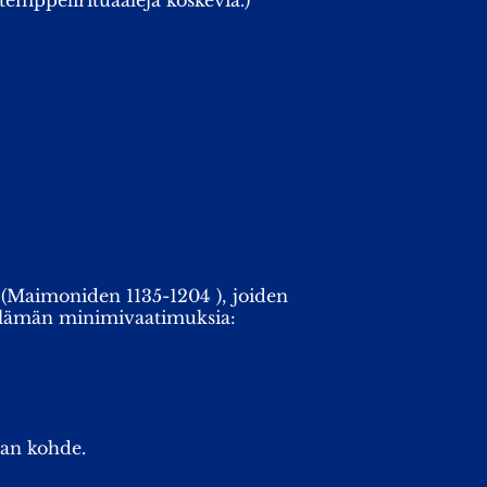
temppelirituaaleja koskevia.)
 (Maimoniden 1135-1204 ), joiden
lämän minimivaatimuksia:
nan kohde.