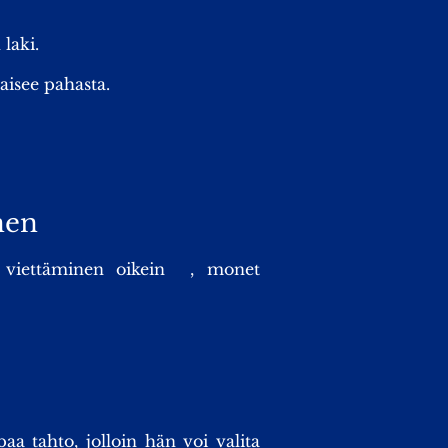
laki.
aisee pahasta.
nen
n viettäminen oikein , monet
 tahto, jolloin hän voi valita