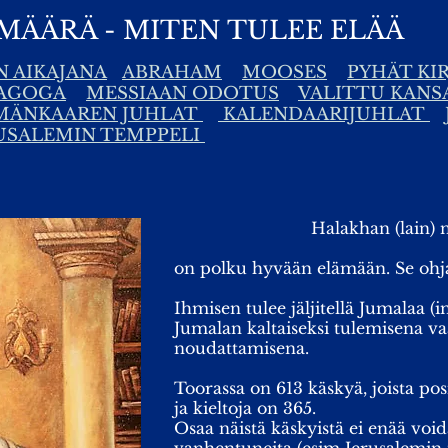
MÄÄRÄ - MITEN TULEE ELÄÄ
N AIKAJANA
ABRAHAM
MOOSES
PYHÄT KI
AGOGA
MESSIAAN ODOTUS
VALITTU KANS
MÄNKAAREN JUHLAT
KALENDAARIJUHLAT
USALEMIN TEMPPELI
Halakhan (lain)
on polku hyvään elämään. Se ohja
Ihmisen tulee jäljitellä Jumalaa (
Jumalan kaltaiseksi tulemisena v
noudattamisena.
Toorassa on 613 käskyä, joista pos
ja kieltoja on 365.
Osaa näistä käskyistä ei enää void