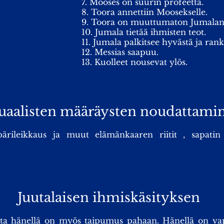
7. Mooses on suurin profeetta.
8. Toora annettiin Moosekselle.
9. Toora on muuttumaton Jumalan 
10. Jumala tietää ihmisten teot.
11. Jumala palkitsee hyvästä ja rank
12. Messias saapuu.
13. Kuolleet nousevat ylös.
uaalisten määräysten noudattami
ärileikkaus ja muut elämänkaaren riitit , sapati
Juutalaisen ihmiskäsityksen
 hänellä on myös taipumus pahaan. Hänellä on vapaa