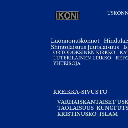
USKON
Luonnonuskonnot
Hindulai
Shintolaisuus
Juutalaisuus
I
ORTODOKSINEN KIRKKO
KA
LUTERILAINEN LIRKKO
REF
YHTEISÖJÄ
KREIKKA-SIVUSTO
V
ARHAISKANTAISET U
TAOLAISUUS
KUNGFUTS
KRISTINUSKO
ISLAM