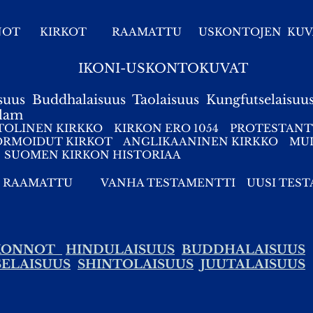
NOT
KIRKOT
RAAMATTU
USKONTOJEN KUV
IKONI-USKONTOKUVAT
suus
Buddhalaisuus
Taolaisuus
Kungfutselaisuu
slam
TOLINEN KIRKKO
KIRKON ERO 1054
PROTESTANT
ORMOIDUT KIRKOT
ANGLIKAANINEN KIRKKO
MUI
SUOMEN KIRKON HISTORIAA
RAAMATTU
VANHA TESTAMENTTI
UUSI TES
SKONNOT
HINDULAISUUS
BUDDHALAISUUS
ELAISUUS
SHINTOLAISUUS
JUUTALAISUUS