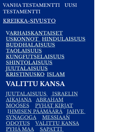
VANHA TESTAMENTTI
UUSI
TESTAMENTTI
KREIKKA-SIVUSTO
V
ARHAISKANTAISET
USKONNOT
HINDULAISUUS
BUDDHALAISUUS
TAOLAISUUS
KUNGFUTSELAISUUS
SHINTOLAISUUS
JUUTALAISUUS
KRISTINUSKO
ISLAM
VALITTU KANSA
JUUTALAISUUS
ISRAELIN
AIKAJANA
ABRAHAM
MOOSES
PYHÄT KIRJAT
I
HMISEN PÄÄMÄÄRÄ
JAHVE
SYNAGOGA
MESSIAAN
ODOTUS
VALITTU KANSA
PYHÄ MAA
SAPATTI