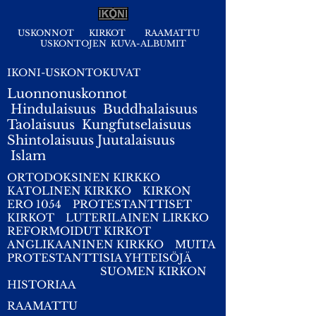
USKONNOT
KIRKOT
RAAMATTU
USKONTOJEN KUVA-ALBUMIT
IKONI-USKONTOKUVAT
Luonnonuskonnot
Hindulaisuus
Buddhalaisuus
Taolaisuus
Kungfutselaisuus
Shintolaisuus
Juutalaisuus
I
slam
ORTODOKSINEN KIRKKO
KATOLINEN KIRKKO
KIRKON
ERO 1054
PROTESTANTTISET
KIRKOT
LUTERILAINEN LIRKKO
REFORMOIDUT KIRKOT
ANGLIKAANINEN KIRKKO
MUITA
PROTESTANTTISIA YHTEISÖJÄ
SUOMEN KIRKON
HISTORIAA
RAAMATTU