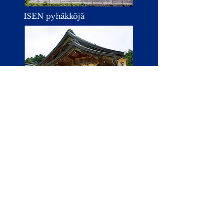
ISEN pyhäkköjä
Pyhäkkö on suosittu avioliiton
solmimispaikkana. Katosta