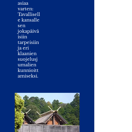
asiaa
varten:
Tavallisell
e kansalle
sen
jokapäivä
isiin
tarpeisiin
ja eri
klaanien
suojelusj
umalien
kunnioitt
amiseksi.