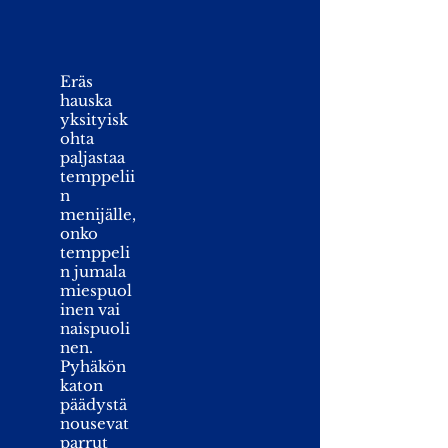
Eräs
hauska
yksityisk
ohta
paljastaa
temppelii
n
menijälle,
onko
temppeli
n jumala
miespuol
inen vai
naispuoli
nen.
Pyhäkön
katon
päädystä
nousevat
parrut