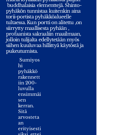
buddhalaisia elementtejä. Shinto-
pyhäkön tunnistaa kuitenkin aina
torii-portista pyhäkköalueelle
tultaessa. Kun portti on alitettu ,on
siirrytty maallisesta pyhään ,
profaanista sakraaliin maailmaan,
jolloin tulijalta edellytetään myös
siihen kuuluvaa hillittyä käytöstä ja
pukeutumista.
Sumiyos
hi
pyhäkkö
rakennett
iin 200-
luvulla
ensimmäi
sen
kerran.
Sitä
arvosteta
an
erityisesti
siksi, ettei