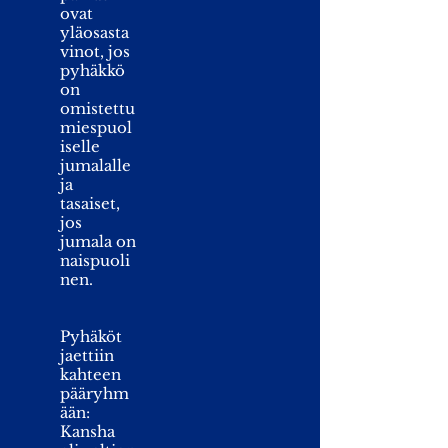
ovat
yläosasta
vinot, jos
pyhäkkö
on
omistettu
miespuol
iselle
jumalalle
ja
tasaiset,
jos
jumala on
naispuoli
nen.
Pyhäköt
jaettiin
kahteen
pääryhm
ään:
Kansha