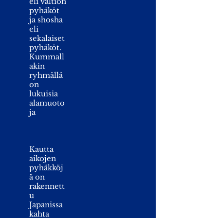
eli valtion
pyhäköt
ja shosha
eli
sekalaiset
pyhäköt.
Kummall
akin
ryhmällä
on
lukuisia
alamuoto
ja
Kautta
aikojen
pyhäkköj
ä on
rakennett
u
Japanissa
kahta