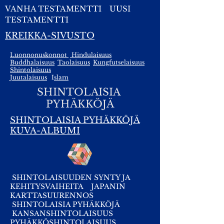
VANHA TESTAMENTTI
UUSI
TESTAMENTTI
KREIKKA-SIVUSTO
Luonnonuskonnot
Hindulaisuus
Buddhalaisuus
Taolaisuus
Kungfutselaisuus
Shintolaisuus
Juutalaisuus
I
slam
SHINTOLAISIA
PYHÄKKÖJÄ
SHINTOLAISIA PYHÄKKÖJÄ
KUVA-ALBUMI
SHINTOLAISUUDEN SYNTY JA
KEHITYSVAIHEITA
JAPANIN
KARTTASUURENNOS
SHINTOLAISIA PYHÄKKÖJÄ
KANSANSHINTOLAISUUS
PYHÄKKÖSHINTOLAISUUS