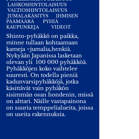
LAHKOSHINTOLAISUUS
VALTIOSHINTOLAISUUS
JUMALAKÄSITYS
IHMISEN
PÄÄMÄÄRÄ
PYHIÄ
KAUPUNKEJA
VIDEOT
Shinto-pyhäkkö on paikka,
minne tullaan kohtaamaan
kameja =jumalia,henkiä.
Nykyään Japanissa lasketaan
olevan yli 100 000 pyhäkköä.
Pyhäkköjen koko vaihtelee
suuresti. On todella pieniä
kadunvarsipyhäkköjä, jotka
käsittävät vain pyhäkön
sisimmän osan hondenin, missä
on alttari. Näille vastapainona
on suuria temppelialueita, joissa
on useita rakennuksia.