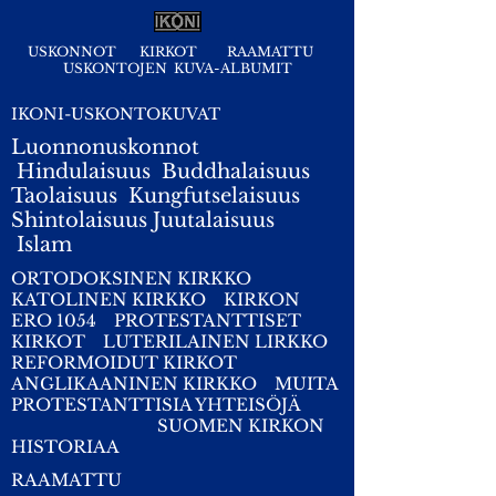
USKONNOT
KIRKOT
RAAMATTU
USKONTOJEN KUVA-ALBUMIT
IKONI-USKONTOKUVAT
Luonnonuskonnot
Hindulaisuus
Buddhalaisuus
Taolaisuus
Kungfutselaisuus
Shintolaisuus
Juutalaisuus
I
slam
ORTODOKSINEN KIRKKO
KATOLINEN KIRKKO
KIRKON
ERO 1054
PROTESTANTTISET
KIRKOT
LUTERILAINEN LIRKKO
REFORMOIDUT KIRKOT
ANGLIKAANINEN KIRKKO
MUITA
PROTESTANTTISIA YHTEISÖJÄ
SUOMEN KIRKON
HISTORIAA
RAAMATTU