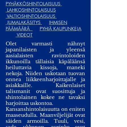
PYHÄKKÖSHINTOLAISUUS
LAHKOSHINTOLAISUUS
VALTIOSHINTOLAISUUS
JUMALAKÄSITYS
IHMISEN
PÄÄMÄÄRÄ
PYHIÄ KAUPUNKEJA
VIDEOT
Olet varmasti nähnyt
japanilaisten ja yleensä
aasialaisten ravintoloiden
ikkunoilla tällaisia käpäläänsä
heiluttavia kissoja, maneki
nekoja. Niiden uskotaan tuovan
onnea liikkeenharjoittajalle ja
asiakkaille. Kaikenlaiset
talismanit ovat suosittuja ja
shintolainen kokee ne tavaksi
harjoittaa uskontoa.
Kansanshintolaisuutta on eniten
maaseudulla. Maanviljelijät ovat
säiden armoilla. Tuuli, vesi,