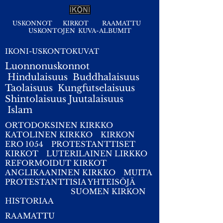
USKONNOT
KIRKOT
RAAMATTU
USKONTOJEN KUVA-ALBUMIT
IKONI-USKONTOKUVAT
Luonnonuskonnot
Hindulaisuus
Buddhalaisuus
Taolaisuus
Kungfutselaisuus
Shintolaisuus
Juutalaisuus
I
slam
ORTODOKSINEN KIRKKO
KATOLINEN KIRKKO
KIRKON
ERO 1054
PROTESTANTTISET
KIRKOT
LUTERILAINEN LIRKKO
REFORMOIDUT KIRKOT
ANGLIKAANINEN KIRKKO
MUITA
PROTESTANTTISIA YHTEISÖJÄ
SUOMEN KIRKON
HISTORIAA
RAAMATTU