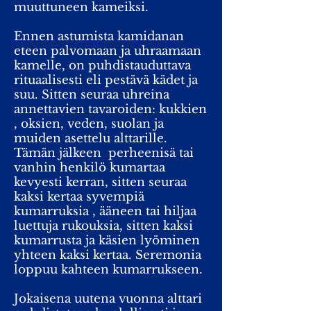
muuttuneen kameiksi.
Ennen astumista kamidanan
eteen palvomaan ja uhraamaan
kamelle, on puhdistauduttava
rituaalisesti eli pestävä kädet ja
suu. Sitten seuraa uhreina
annettavien tavaroiden: kukkien
, oksien, veden, suolan ja
muiden asettelu alttarille.
Tämän jälkeen perheenisä tai
vanhin henkilö kumartaa
kevyesti kerran, sitten seuraa
kaksi kertaa syvempiä
kumarruksia , ääneen tai hiljaa
luettuja rukouksia, sitten kaksi
kumarrusta ja käsien lyöminen
yhteen kaksi kertaa. Seremonia
loppuu kahteen kumarrukseen.
Jokaisena uutena vuonna alttari