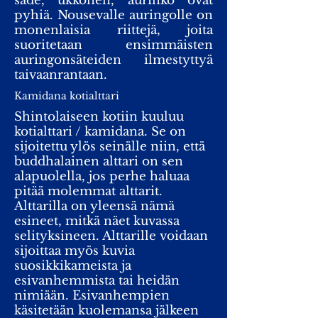
sade, ukkonen, aurinko ovat
pyhiä. Nousevalle auringolle on
monenlaisia riittejä, joita
suoritetaan ensimmäisten
auringonsäteiden ilmestyttyä
taivaanrantaan.
Kamidana kotialttari
Shintolaiseen kotiin kuuluu
kotialttari / kamidana. Se on
sijoitettu ylös seinälle niin, että
buddhalainen alttari on sen
alapuolella, jos perhe haluaa
pitää molemmat alttarit.
Alttarilla on yleensä nämä
esineet, mitkä näet kuvassa
selityksineen. Alttarille voidaan
sijoittaa myös kuvia
suosikkikameista ja
esivanhemmista tai heidän
nimiään. Esivanhempien
käsitetään kuolemansa jälkeen