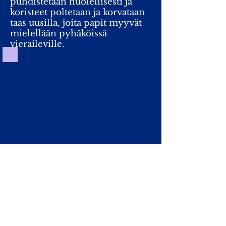
puhdistetaan huolellisesti ja
koristeet poltetaan ja korvataan
taas uusilla, joita papit myyvät
mielellään pyhäköissä
vieraileville.