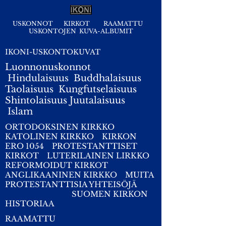
USKONNOT
KIRKOT
RAAMATTU
USKONTOJEN KUVA-ALBUMIT
IKONI-USKONTOKUVAT
Luonnonuskonnot
Hindulaisuus
Buddhalaisuus
Taolaisuus
Kungfutselaisuus
Shintolaisuus
Juutalaisuus
I
slam
ORTODOKSINEN KIRKKO
KATOLINEN KIRKKO
KIRKON
ERO 1054
PROTESTANTTISET
KIRKOT
LUTERILAINEN LIRKKO
REFORMOIDUT KIRKOT
ANGLIKAANINEN KIRKKO
MUITA
PROTESTANTTISIA YHTEISÖJÄ
SUOMEN KIRKON
HISTORIAA
RAAMATTU