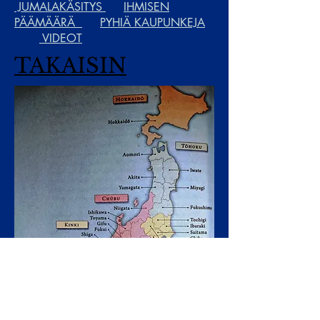
JUMALAKÄSITYS
IHMISEN
PÄÄMÄÄRÄ
PYHIÄ KAUPUNKEJA
VIDEOT
TAKAISIN