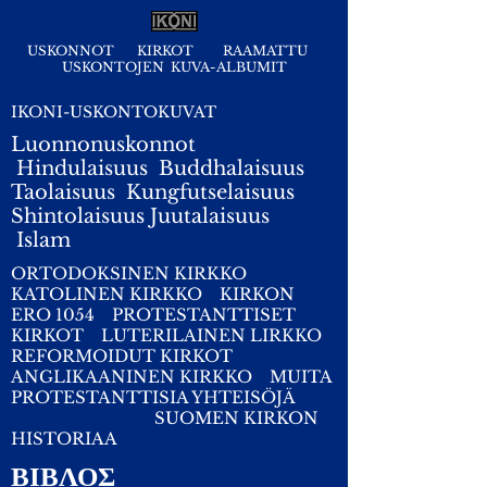
USKONNOT
KIRKOT
RAAMATTU
USKONTOJEN KUVA-ALBUMIT
IKONI-USKONTOKUVAT
Luonnonuskonnot
Hindulaisuus
Buddhalaisuus
Taolaisuus
Kungfutselaisuus
Shintolaisuus
Juutalaisuus
I
slam
ORTODOKSINEN KIRKKO
KATOLINEN KIRKKO
KIRKON
ERO 1054
PROTESTANTTISET
KIRKOT
LUTERILAINEN LIRKKO
REFORMOIDUT KIRKOT
ANGLIKAANINEN KIRKKO
MUITA
PROTESTANTTISIA YHTEISÖJÄ
SUOMEN KIRKON
HISTORIAA
ΒΙΒΛΟΣ