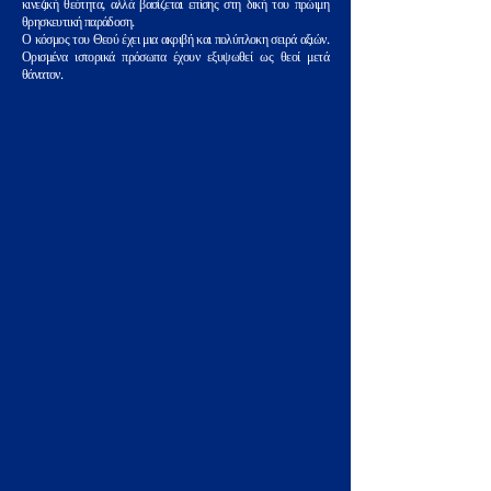
κινεζική θεότητα, αλλά βασίζεται επίσης στη δική του πρώιμη
θρησκευτική παράδοση.
Ο κόσμος του Θεού έχει μια ακριβή και πολύπλοκη σειρά αξιών.
Ορισμένα ιστορικά πρόσωπα έχουν εξυψωθεί ως θεοί μετά
θάνατον.