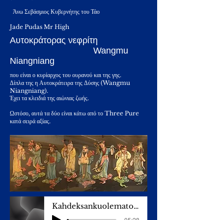
Άνω Σεβάσμιος Κυβερνήτης του Τάο
Jade Pudas Mr High
Αυτοκράτορας νεφρίτη
Wangmu
Niangniang
που είναι ο κυρίαρχος του ουρανού και της γης.
Δίπλα της η Αυτοκράτειρα της Δύσης (Wangmu
Niangniang).
Έχει τα κλειδιά της αιώνιας ζωής.
Ωστόσο, αυτά τα δύο είναι κάτω από το Three Pure
κατά σειρά αξίας.
Kahdeksankuolematonta
-05:28