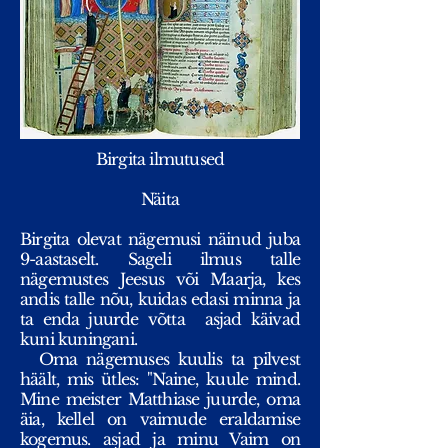
Birgita ilmutused
Näita
Birgita olevat nägemusi näinud juba
9-aastaselt. Sageli ilmus talle
nägemustes Jeesus või Maarja, kes
andis talle nõu, kuidas edasi minna ja
ta enda juurde võtta
asjad käivad
kuni kuningani.
Oma nägemuses kuulis ta pilvest
häält, mis ütles: "Naine, kuule mind.
Mine meister Matthiase juurde, oma
äia, kellel on vaimude eraldamise
kogemus. asjad ja minu Vaim on