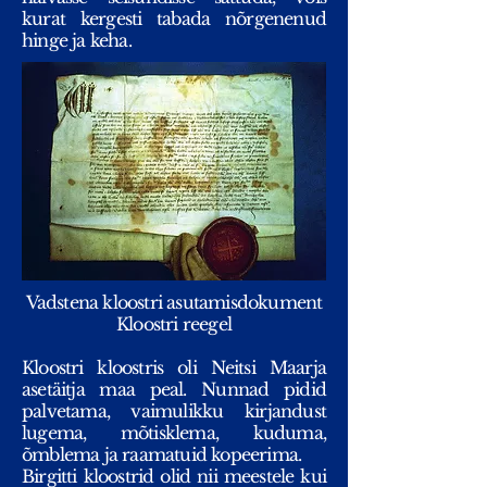
kurat kergesti tabada nõrgenenud
hinge ja keha.
Vadstena kloostri asutamisdokument
Kloostri reegel
Kloostri kloostris oli Neitsi Maarja
asetäitja maa peal. Nunnad pidid
palvetama, vaimulikku kirjandust
lugema, mõtisklema, kuduma,
õmblema ja raamatuid kopeerima.
Birgitti kloostrid olid nii meestele kui