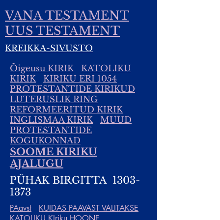
VANA TESTAMENT
UUS TESTAMENT
KREIKKA-SIVUSTO
Õigeusu KIRIK
KATOLIKU
KIRIK
KIRIKU ERI 1054
PROTESTANTIDE KIRIKUD
LUTERUSLIK RING
REFORMEERITUD KIRIK
INGLISMAA KIRIK
MUUD
PROTESTANTIDE
KOGUKONNAD
SOOME KIRIKU
AJALUGU
PÜHAK BIRGITTA
1303-
1373
PAavst
KUIDAS PAAVAST VALITAKSE
KATOLIKU KIriku HOONE