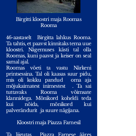
Birgitti kloostri maja Roomas
Rooma
46-aastaselt
Birgitta lahkus Rooma.
Ta tahtis, et paavst kinnitaks tema uue
kloostri. Nägemuses kästi tal olla
Roomas, kuni paavst ja keiser on seal
samal ajal.
Roomas võeti ta vastu Närkeni
printsessina. Tal oli kaasas suur pidu,
mis oli kokku pandud
oma aja
mõjukaimatest inimestest
. Ta sai
tuttavaks Rooma võimsate
klannidega. Mõnikord koheldi teda
kui nõida, mõnikord kui
palverändurit
ja suure nägijana.
Kloostri maja Piazza Farnesil
Ta liigutas
Piazza Farnese ääres