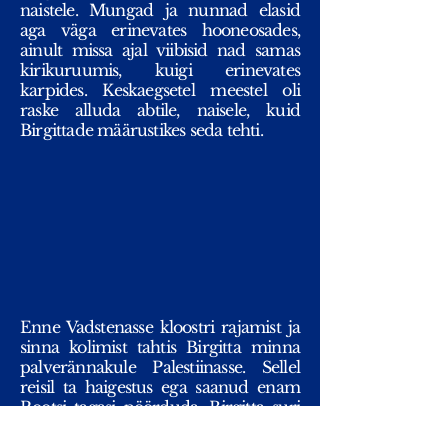
naistele. Mungad ja nunnad elasid
aga väga erinevates hooneosades,
ainult missa ajal viibisid nad samas
kirikuruumis, kuigi erinevates
karpides. Keskaegsetel meestel oli
raske alluda abtile, naisele, kuid
Birgittade määrustikes seda tehti.
Enne Vadstenasse kloostri rajamist ja
sinna kolimist tahtis Birgitta minna
palverännakule Palestiinasse. Sellel
reisil ta haigestus ega saanud enam
Rootsi tagasi pöörduda. Birgitta suri
Roomas Piazza Farnesel 23. juulil
1773. aastal.