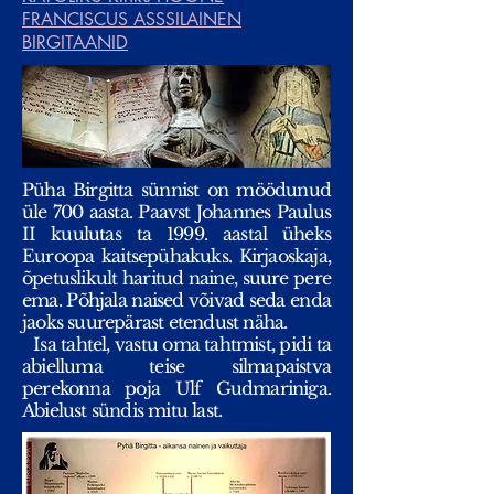
FRANCISCUS ASSSILAINEN
BIRGITAANID
Püha Birgitta sünnist on möödunud
üle 700 aasta. Paavst Johannes Paulus
II kuulutas ta 1999. aastal üheks
Euroopa kaitsepühakuks. Kirjaoskaja,
õpetuslikult haritud naine, suure pere
ema. Põhjala naised võivad seda enda
jaoks suurepärast etendust näha.
Isa tahtel, vastu oma tahtmist, pidi ta
abielluma teise silmapaistva
perekonna poja Ulf Gudmariniga.
Abielust sündis mitu last.