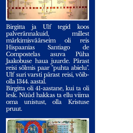
Birgitta ja Ulf tegid koos
palverännakuid, millest
märkimisväärseim oli reis
Hispaanias Santiago de
Compostelas asuva Püha
Jaakobuse haua juurde. Pärast
reisi sõlmis paar "puhta abielu".
Ulf suri varsti pärast reisi, võib-
olla 1344. aastal.
Birgitta oli 41-aastane, kui ta oli
lesk. Nüüd hakkas ta ellu viima
oma unistust, olla Kristuse
pruut.