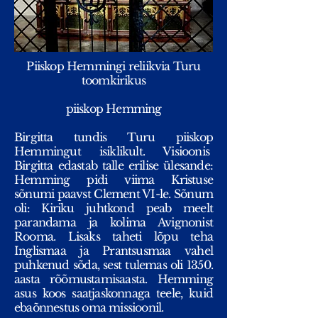
Piiskop Hemmingi reliikvia Turu
toomkirikus
piiskop Hemming
Birgitta tundis Turu piiskop
Hemmingut isiklikult. Visioonis
Birgitta edastab talle erilise ülesande:
Hemming pidi viima Kristuse
sõnumi paavst Clement VI-le. Sõnum
oli: Kiriku juhtkond peab meelt
parandama ja kolima Avignonist
Rooma. Lisaks taheti lõpu teha
Inglismaa ja Prantsusmaa vahel
puhkenud sõda, sest tulemas oli 1350.
aasta rõõmustamisaasta. Hemming
asus koos saatjaskonnaga teele, kuid
ebaõnnestus oma missioonil.