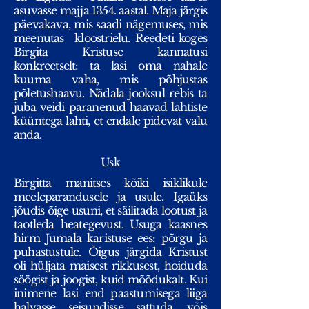
asuvasse majja 1354. aastal. Maja järgis
päevakava, mis saadi nägemuses, mis
meenutas
kloostrielu. Reedeti koges
Birgita Kristuse kannatusi
konkreetselt: ta lasi oma nahale
kuuma vaha, mis põhjustas
põletushaavu. Nädala jooksul rebis ta
juba veidi paranenud haavad lahtiste
küüntega lahti, et endale pidevat valu
anda.
Usk
Birgitta manitses kõiki isiklikule
meeleparandusele ja usule. Igaüks
jõudis õige usuni, et säilitada lootust ja
taotleda heategevust. Usuga kaasnes
hirm Jumala karistuse ees: põrgu ja
puhastustule. Õigus järgida Kristust
oli hüljata maisest rikkusest, hoiduda
söögist ja joogist, kuid mõõdukalt. Kui
inimene lasi end paastumisega liiga
halvasse seisundisse sattuda, võis