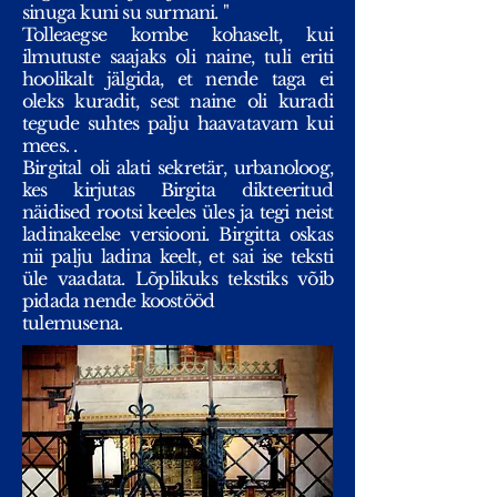
sinuga kuni su surmani. "
Tolleaegse kombe kohaselt, kui
ilmutuste saajaks oli naine, tuli eriti
hoolikalt jälgida, et nende taga ei
oleks kuradit, sest naine oli kuradi
tegude suhtes palju haavatavam kui
mees. .
Birgital oli alati sekretär, urbanoloog,
kes kirjutas Birgita dikteeritud
näidised rootsi keeles üles ja tegi neist
ladinakeelse versiooni. Birgitta oskas
nii palju ladina keelt, et sai ise teksti
üle vaadata. Lõplikuks tekstiks võib
pidada nende koostööd
tulemusena.