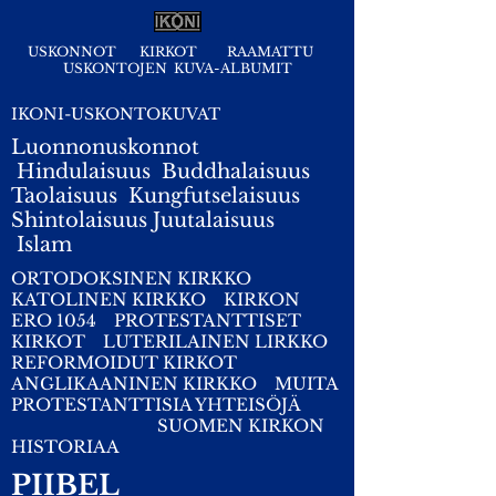
USKONNOT
KIRKOT
RAAMATTU
USKONTOJEN KUVA-ALBUMIT
IKONI-USKONTOKUVAT
Luonnonuskonnot
Hindulaisuus
Buddhalaisuus
Taolaisuus
Kungfutselaisuus
Shintolaisuus
Juutalaisuus
I
slam
ORTODOKSINEN KIRKKO
KATOLINEN KIRKKO
KIRKON
ERO 1054
PROTESTANTTISET
KIRKOT
LUTERILAINEN LIRKKO
REFORMOIDUT KIRKOT
ANGLIKAANINEN KIRKKO
MUITA
PROTESTANTTISIA YHTEISÖJÄ
SUOMEN KIRKON
HISTORIAA
PIIBEL